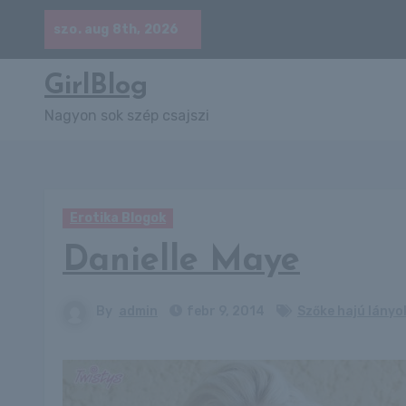
Skip
szo. aug 8th, 2026
to
content
GirlBlog
Nagyon sok szép csajszi
Erotika Blogok
Danielle Maye
By
admin
febr 9, 2014
Szőke hajú lányo