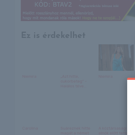
Ez is érdekelhet
Niemira
„Azt hitte,
Niemira
cukorbeteg” –
Halálos téve...
Carolina
Suáreznek hitte
A köztársasági
magát a német
elnök előtt tettek