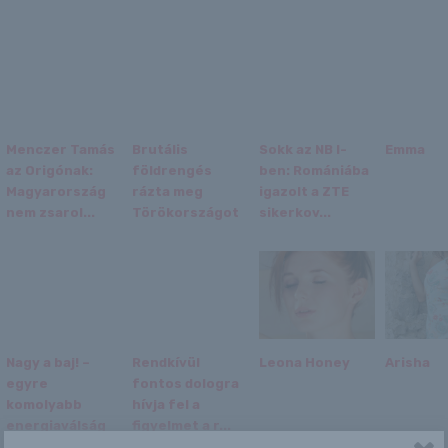
Menczer Tamás
Brutális
Sokk az NB I-
Emma
az Origónak:
földrengés
ben: Romániába
Magyarország
rázta meg
igazolt a ZTE
nem zsarol...
Törökországot
sikerkov...
Nagy a baj! –
Rendkívül
Leona Honey
Arisha
egyre
fontos dologra
komolyabb
hívja fel a
energiaválság
figyelmet a r...
jöhet ...