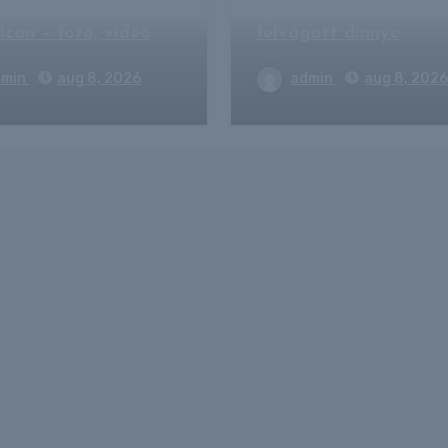
Stadionnál
Így válhat veszélyess
lcon – fotó, videó
felvágott dinnye
dmin
aug 8, 2026
admin
aug 8, 2026