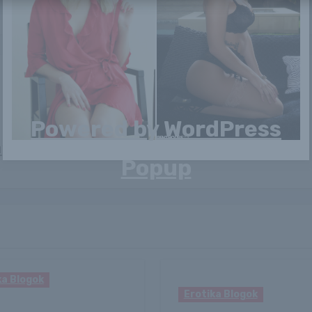
Powered by
WordPress
yorulanyok.blog.hu
Popup
ka Blogok
Erotika Blogok
mas tűz ütött ki a