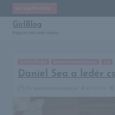
Skip
szo. aug 8th, 2026
to
content
GirlBlog
Nagyon sok szép csajszi
Erotika Blogok
gyonyorulanyok.blog.hu
Top
Daniel Sea a ledér cs
By
gyonyorulanyok.blog.hu
okt 3, 2016