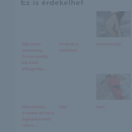
Ez is érdekelhet
Cipruson
Szépek a
Konstansija
mosolyog,
cickóim?
itthon pedig
körözik:
elfogatóp...
Hihetetlen:
Alla
Sati
évekkel éli túl a
leghalálosabb
rákot,...