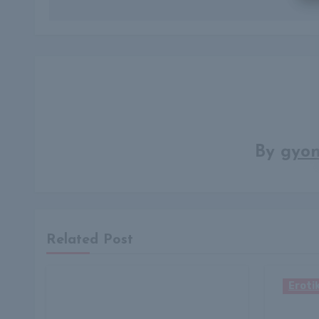
By
gyon
Related Post
Erotika Blogok
A hírnév árnyoldaláról
Eroti
vallott a Megasztár
győztese: váratlan
Hatal