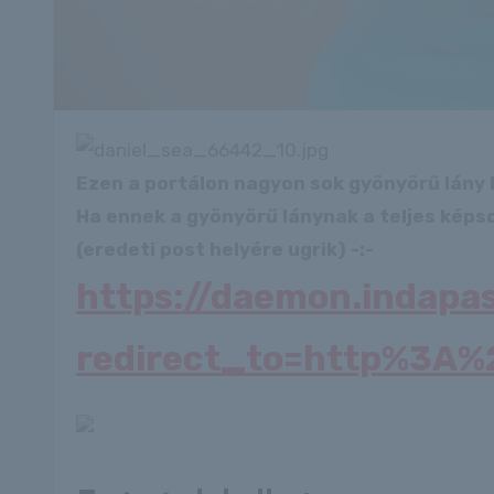
Ezen a portálon nagyon sok gyönyörű lány 
Ha ennek a gyönyörű lánynak a teljes képso
(eredeti post helyére ugrik) -:-
https://daemon.indapa
redirect_to=http%3A%