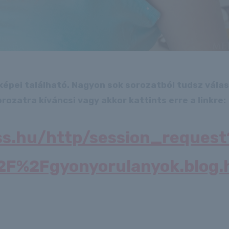
képei található. Nagyon sok sorozatból tudsz válas
rozatra kíváncsi vagy akkor kattints erre a linkre:
ss.hu/http/session_request
2F%2Fgyonyorulanyok.blog