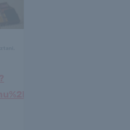
ztani.
?
.hu%2F2016%2F10%2F03%2Fd