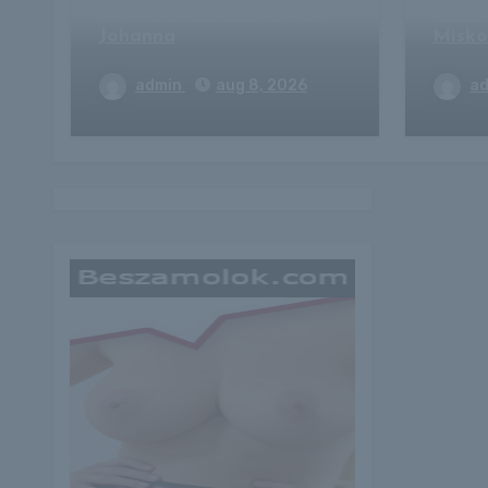
bejelentést tett Lengyel
DVTK 
Johanna
Misko
admin
aug 8, 2026
a