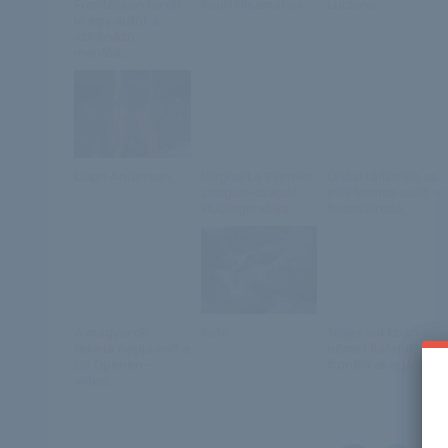
Frontálisan tarolt
Kaori Hisamatsu
Luciana
le egy autót a
szirénázó
mentőa...
Capri Anderson
Meghalt a Premier
Óriási ráfizetés az
League-csapat
elektromos autó a
klublegendája
finanszírozó...
A magyarok
Kate
Teljes sokkban a
fekete napja volt a
német fiatalok! A
US Openen –
frontra akarják...
videó...