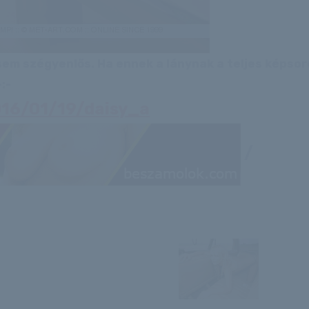
 sem szégyenlős. Ha ennek a lánynak a teljes képso
:-
2016/01/19/daisy_a
/