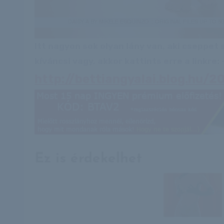
Itt nagyon sok olyan lány van, aki cseppet
kíváncsi vagy, akkor kattints erre a linkre: -
http://bettiangyalai.blog.hu/
Ez is érdekelhet