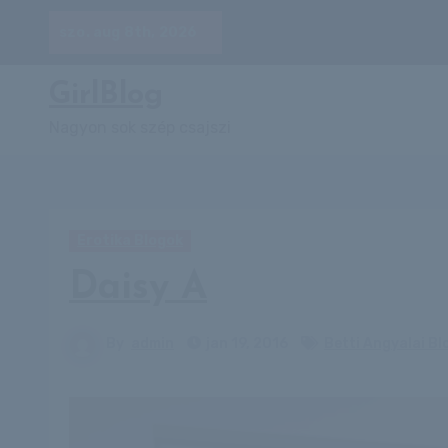
Skip
szo. aug 8th, 2026
to
content
GirlBlog
Nagyon sok szép csajszi
Erotika Blogok
Daisy A
By
admin
jan 19, 2016
Betti Angyalai Bl