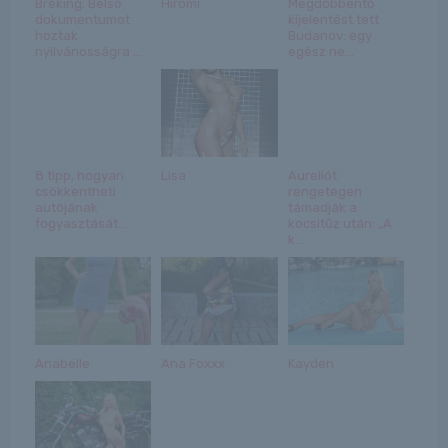
Bréking: Belső
Hiromi
Megdöbbentő
dokumentumot
kijelentést tett
hoztak
Budanov: egy
nyilvánosságra ...
egész ne...
8 tipp, hogyan
Lisa
Aureliót
csökkentheti
rengetegen
autójának
támadják a
fogyasztását...
kocsitűz után: „A
k...
Anabelle
Ana Foxxx
Kayden