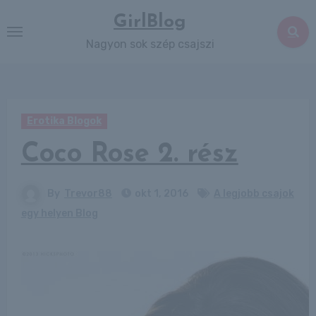
Skip
GirlBlog
to
Nagyon sok szép csajszi
content
Erotika Blogok
Coco Rose 2. rész
By
Trevor88
okt 1, 2016
A legjobb csajok
egy helyen Blog