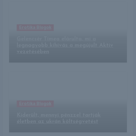
Erotika Blogok
Gelencsér Tímea elárulta, mi a
legnagyobb kihívás a megújult Aktív
vezetésében
Erotika Blogok
Kiderült, mennyi pénzzel tartják
életben az ukrán költségvetést