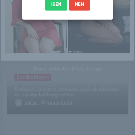
IGEN
NEM
By
Trevor88
Related Post
Powered by
WordPress Popup
Erotika Blogok
Kiderült, mennyi pénzzel tartják életben
az ukrán költségvetést
admin
aug 6, 2026