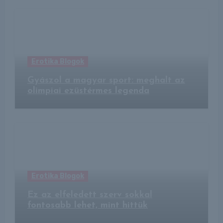
Erotika Blogok
Gyászol a magyar sport: meghalt az
olimpiai ezüstérmes legenda
Erotika Blogok
Ez az elfeledett szerv sokkal
fontosabb lehet, mint hittük