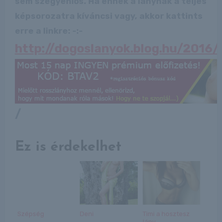
sem szégyenlős. Ha ennek a lánynak a teljes
képsorozatra kíváncsi vagy, akkor kattints
erre a linkre: -:-
http://dogoslanyok.blog.hu/2016
/
Ez is érdekelhet
Szépség
Deni
Timi a hosztesz
lány