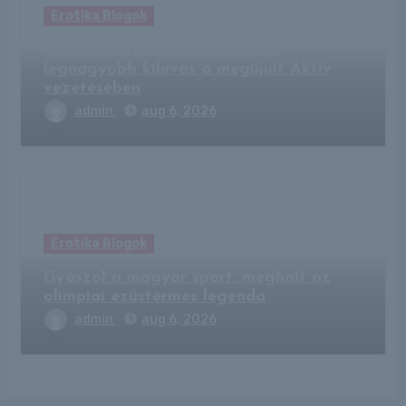
Erotika Blogok
Gelencsér Tímea elárulta, mi a
legnagyobb kihívás a megújult Aktív
vezetésében
admin
aug 6, 2026
Erotika Blogok
Gyászol a magyar sport: meghalt az
olimpiai ezüstérmes legenda
admin
aug 6, 2026