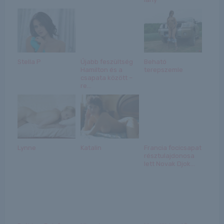
Stella P
Újabb feszültség
Beható
Hamilton és a
terepszemle
csapata között –
re...
Lynne
Katalin
Francia focicsapat
résztulajdonosa
lett Novak Djok...