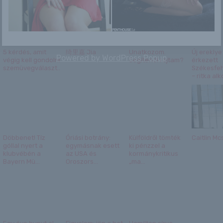
5 kérdés, amit
绮里嘉 Jia
Unatkozom.
Új ereklye
Powered by
WordPress Popup
végig kell gondolni
Segítenél rajtam?
érkezett
szemüvegválaszt...
Székesfeh
– ritka alko
Döbbenet! Tíz
Óriási botrány:
Külföldről tömték
Caitlin M
góllal nyert a
egymásnak esett
ki pénzzel a
klubvébén a
az USA és
kormánykritikus
Bayern Mü...
Oroszors...
„ma...