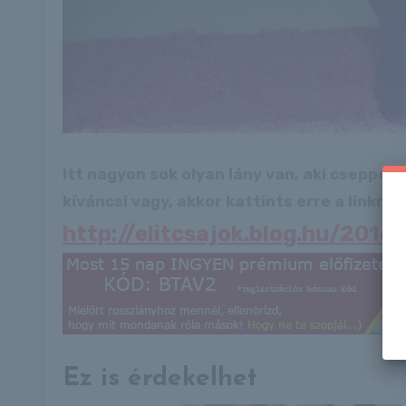
Itt nagyon sok olyan lány van, aki cseppet
kíváncsi vagy, akkor kattints erre a linkre: -
http://elitcsajok.blog.hu/2016
Ez is érdekelhet