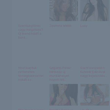
Szentségtörés
Jasmine Webb
Lucy
vagy megoldás?
Új trend hódít a
borá...
Most kaptuk:
Szijjártó Péter:
G.w.M visszatért:
rettenetes
Hétszáz új
Kulcsár Edinával
tömegbalesettel
munkahelyet
nagy bejelentés...
indult a r...
hozott lét...