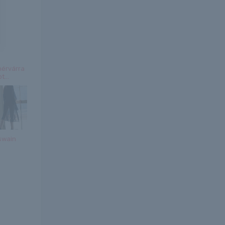
érvárra
t...
cswain