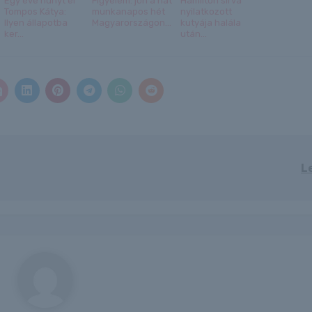
Egy éve hunyt el
Figyelem: jön a hat
Hamilton sírva
Tompos Kátya:
munkanapos hét
nyilatkozott
Ilyen állapotba
Magyarországon...
kutyája halála
ker...
után...
L