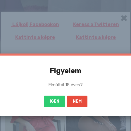
Lájkolj Facebookon
Keress a Twitteren
Kattints a képre
Kattints a képre
 sem szégyenlős. Ha ennek a lánynak a teljes képso
:-
Figyelem
/09/03/clarice
Elmúltál 18 éves?
/
IGEN
NEM