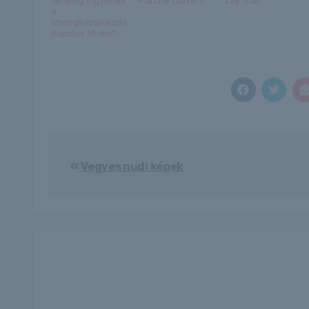
Tényleg ingyenes
Porche Carrera
Lily Thai
a
tömegközlekedés
március 15-én?...
Bejegyzés
Vegyes nudi képek
navigáció