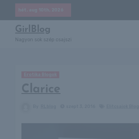
Skip
hét. aug 10th, 2026
to
content
GirlBlog
Nagyon sok szép csajszi
Erotika Blogok
Clarice
By
RLblog
szept 3, 2016
Elitcsajok Blog