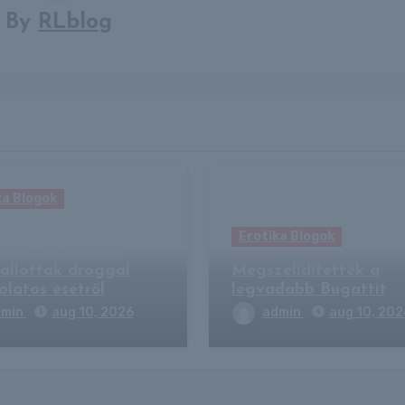
By
RLblog
ka Blogok
lt a Sziget a DJ Oti
Erotika Blogok
rten történtekre,
allottak droggal
Megszelídítették a
olatos esetről
legvadabb Bugattit
dmin
aug 10, 2026
admin
aug 10, 202