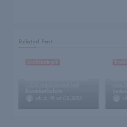
Related Post
Erotika Blogok
Eroti
Szent Márton szülővárosa
Reagá
tartogat pár meglepetést
konce
– Ezt mind látnod kell
nem h
Szombathelyen
kapcs
admin
aug 10, 2026
a