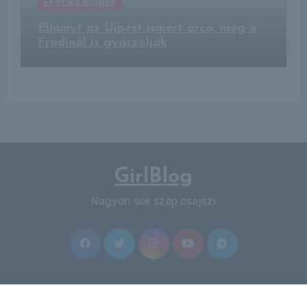
Erotika Blogok
Elhunyt az Újpest ismert arca, még a
Fradinál is gyászolják
GirlBlog
Nagyon sok szép csajszi
Copyright © All rights reserved
|
Blogus
by
Themeansar
.