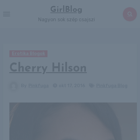
Skip
GirlBlog
to
Nagyon sok szép csajszi
content
Erotika Blogok
Cherry Hilson
By
Pinkfuga
okt 17, 2016
Pinkfuga Blog