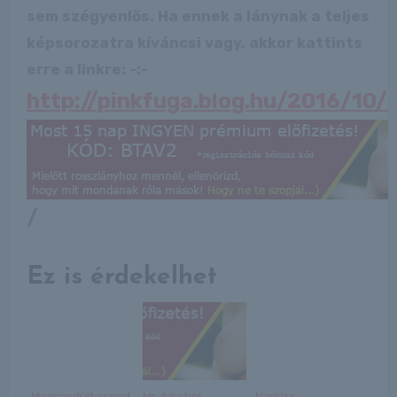
sem szégyenlős. Ha ennek a lánynak a teljes
képsorozatra kíváncsi vagy, akkor kattints
erre a linkre: -:-
http://pinkfuga.blog.hu/2016/10/
/
Ez is érdekelhet
Megrendült csend
Mr. Alkohol
Narkiss