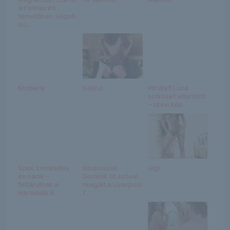
a Farkasréti
temetőben: végső
bú...
Kimberly
Galina
Mihályfi Luca
szőröset villantott
– szexi kép...
Szex, kémkedés
Szoboszlai
Gigi
és nácik –
Dominik öt szóval
feltárulnak a
reagált a Liverpool
Harmadik B...
f...