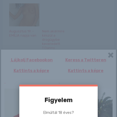
Augusztus 19. –
Nem akármire
EMÍLIA napja van
készül a
drogügybe
keveredett
T.Danny...
Lájkolj Facebookon
Keress a Twitteren
Kattints a képre
Kattints a képre
Bejegyzés
Ofelia
Olga
Figyelem
navigáció
Elmúltál 18 éves?