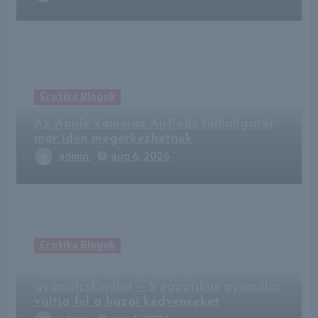
Erotika Blogok
Az Apple kamerás AirPods fülhallgatói
már idén megérkezhetnek
admin
aug 6, 2026
Erotika Blogok
Átalakulás előtt a magyar
gyümölcskínálat – 5 egzotikus gyümölcs
váltja fel a hazai kedvenceket