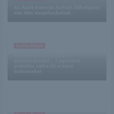
Az Apple kamerás AirPods fülhallgatói
már idén megérkezhetnek
Erotika Blogok
Átalakulás előtt a magyar
gyümölcskínálat – 5 egzotikus
gyümölcs váltja fel a hazai
kedvenceket