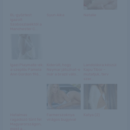
BL-győztest
Syun Aika
Natalie
igazolt
Szoboszlaiéktól a
Manchester C...
Igazi Playmate-ek:
Kiderült, hogy
Landolásra készül
a szeplős Pamela
Neymar játszhat-e
Kapu Tibor –
Ann Gordon 196...
már a brazil válo...
mutatjuk, terv
szer...
Hatalmas
Farmerszoknya
Katya (2)
ragadozó tűnt fel
virágos bugyival
Magyarországon,
most a ...