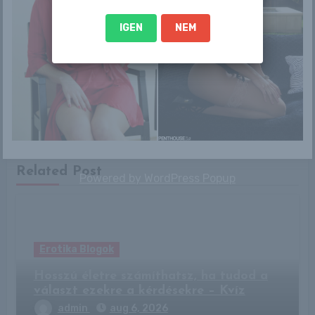
IGEN
NEM
By
Pinkfuga
Related Post
Powered by
WordPress Popup
Erotika Blogok
Hosszú életre számíthatsz, ha tudod a
választ ezekre a kérdésekre – Kvíz
admin
aug 6, 2026