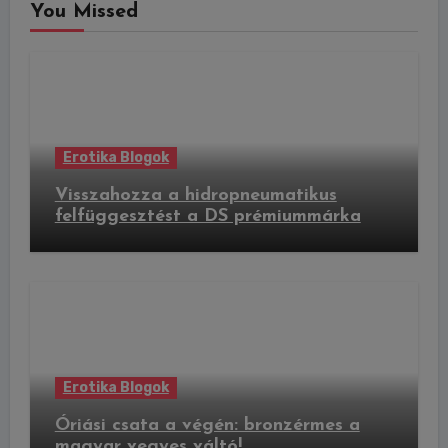
You Missed
Erotika Blogok
Visszahozza a hidropneumatikus
felfüggesztést a DS prémiummárka
Erotika Blogok
Óriási csata a végén: bronzérmes a
magyar vegyes váltó!