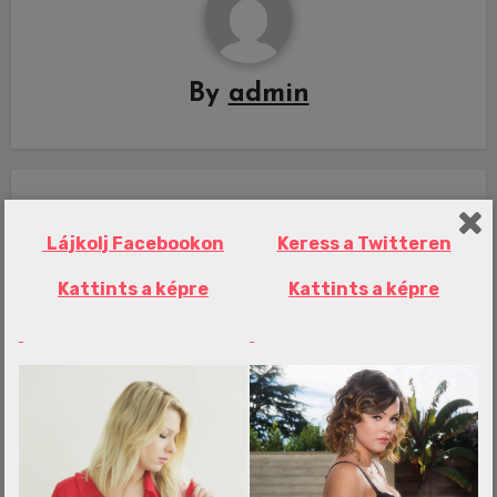
By
admin
Related Post
Lájkolj Facebookon
Keress a Twitteren
Kattints a képre
Kattints a képre
Erotika Blogok
Óriási csata a végén: bronzérmes a
magyar vegyes váltó!
admin
aug 8, 2026