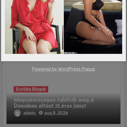
Erotika Blogok
Visszahozza a hidropneumatikus
felfüggesztést a DS prémiummárka
admin
aug 8, 2026
Powered by
WordPress Popup
Erotika Blogok
Magyarországon találták meg a
Dániában eltűnt 15 éves lányt
admin
aug 8, 2026