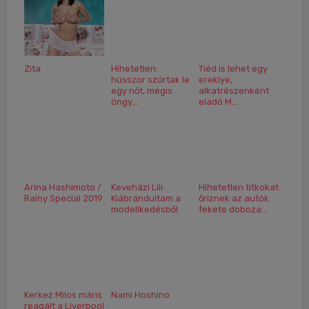
Zita
Hihetetlen:
Tiéd is lehet egy
hússzor szúrtak le
ereklye,
egy nőt, mégis
alkatrészenként
öngy...
eladó M...
Arina Hashimoto /
Keveházi Lili:
Hihetetlen titkokat
Rainy Special 2019
Kiábrándultam a
őriznek az autók
modellkedésből
fekete doboza...
Kerkez Milos máris
Nami Hoshino
reagált a Liverpool