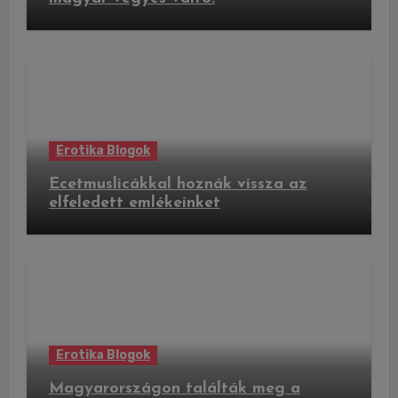
Erotika Blogok
Ecetmuslicákkal hoznák vissza az
elfeledett emlékeinket
Erotika Blogok
Magyarországon találták meg a