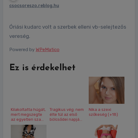
csocsoreszo.reblog.hu
Óriási kudarc volt a szerbek elleni vb-selejtezős
vereség.
Powered by
WPeMatico
Ez is érdekelhet
Kilakoltatta húgát,
Tragikus vég: nem
Nika a szexi
mert megszegte
élte túl az első
szőkeség (+18)
az egyetlen sza...
bölcsődei napjá...