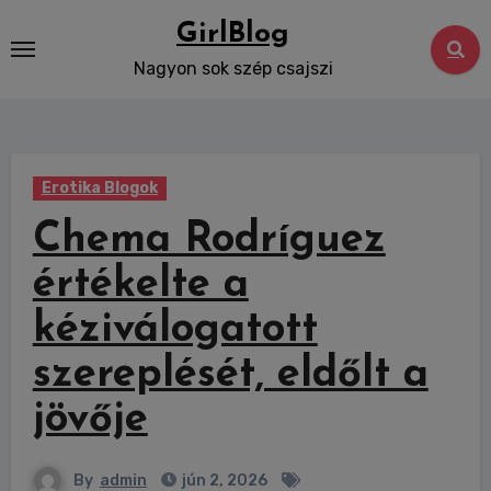
Skip
GirlBlog
to
Nagyon sok szép csajszi
content
Erotika Blogok
Chema Rodríguez
értékelte a
kéziválogatott
szereplését, eldőlt a
jövője
By
admin
jún 2, 2026