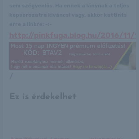
sem szégyenlős. Ha ennek a lánynak a teljes
képsorozatra kíváncsi vagy, akkor kattints
erre a linkre: -:-
http://pinkfuga.blog.hu/2016/11/
/
Ez is érdekelhet
Büntetőfékezéssel
A magyar–
Hatan meghaltak