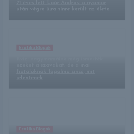
71 éves lett Laár András: a nyomor
után végre újra sínre került az élete
Erotika Blogok
Kvíz: nagymamáink még ismerték
ezeket a szavakat, de a mai
fiataloknak fogalma sincs, mit
jelentenek
Erotika Blogok