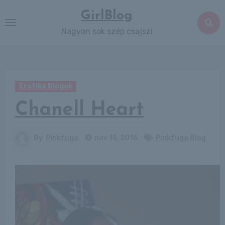
Skip
GirlBlog
to
Nagyon sok szép csajszi
content
Erotika Blogok
Chanell Heart
By
Pinkfuga
nov 15, 2016
Pinkfuga Blog