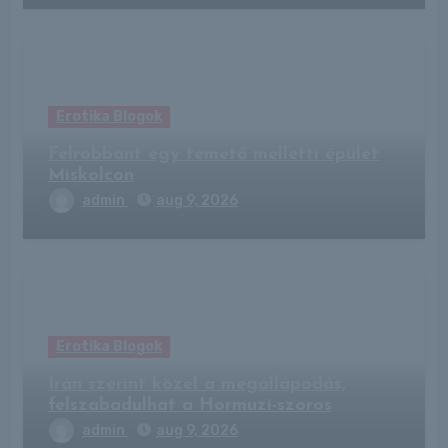
Erotika Blogok
Felrobbant egy temető melletti épület
Miskolcon
admin
aug 9, 2026
Erotika Blogok
Irán szerint közel a megállapodás,
felszabadulhat a Hormuzi-szoros
admin
aug 9, 2026