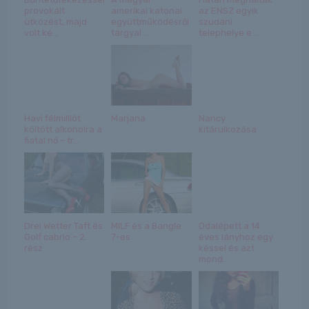
provokált
amerikai katonai
az ENSZ egyik
ütközést, majd
együttműködésről
szudáni
volt ké...
tárgyal...
telephelye e...
Havi félmilliót
Marjana
Nancy
költött alkoholra a
kitárulkozása
fiatal nő – tr...
Drei Wetter Taft és
MILF és a Bangle
Odalépett a 14
Golf cabrio – 2.
7-es
éves lányhoz egy
rész
késsel és azt
mond...