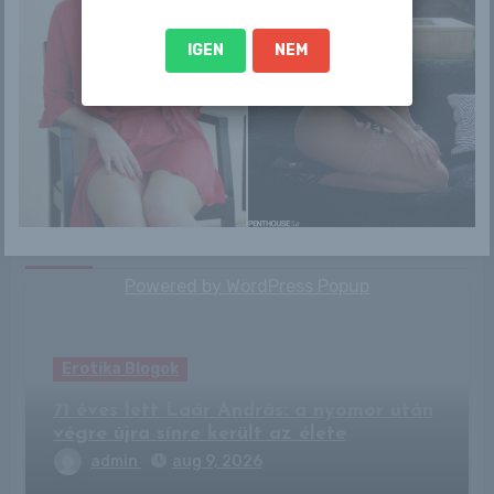
IGEN
NEM
By
Pinkfuga
Related Post
Powered by
WordPress Popup
Erotika Blogok
71 éves lett Laár András: a nyomor után
végre újra sínre került az élete
admin
aug 9, 2026