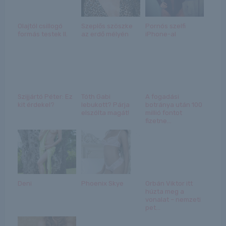
Olajtól csillogó
Szeplős szöszke
Pornós szelfi
formás testek II.
az erdő mélyén
iPhone-al
Szijjártó Péter: Ez
Tóth Gabi
A fogadási
kit érdekel?
lebukott? Párja
botránya után 100
elszólta magát!
millió fontot
fizetne...
Deni
Phoenix Skye
Orbán Viktor itt
húzta meg a
vonalat – nemzeti
pet...