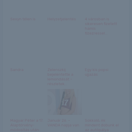
Sexyn télen is
Helyzetjelentés
4 városban is
sikeresen fizetett
hamis
tízezressel...
Sandra
Zelenszkij
Egy kis popsi
bejelentette a
ujjazás
lemondását –
részletek...
Magyar Péter a 17.
Január 26. –
Sokkoló, mi
Alaptörvény-
VANDA napja van
mindent dobunk el
módosítás után:
az autópálya