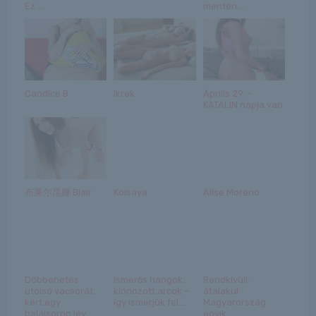
Ez ...
mentén ...
Candice B
Ikrek
Április 29. –
KATALIN napja van
布莱尔昆娜 Blair
Koisaya
Alise Moreno
Döbbenetes
Ismerős hangok,
Rendkívüli:
utolsó vacsorát
klónozott arcok –
átalakul
kért egy
így ismerjük fel...
Magyarország
halálsoron lév...
egyik