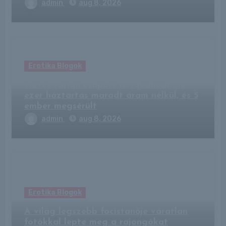
admin
aug 8, 2026
Erotika Blogok
Heves tájfun csapott le Japánban: 14
ezer háztartás maradt áram nélkül, és 5
ember megsérült
admin
aug 8, 2026
Erotika Blogok
A világ legszebb focistanője váratlan
fotókkal lepte meg a rajongókat