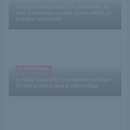
Heves tájfun csapott le Japánban: 14
ezer háztartás maradt áram nélkül, és
5 ember megsérült
Erotika Blogok
A világ legszebb focistanője váratlan
fotókkal lepte meg a rajongókat