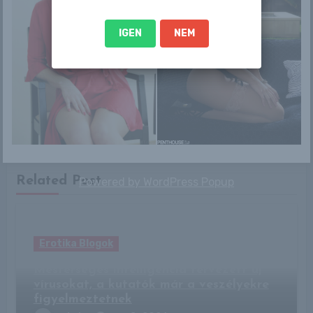
IGEN
NEM
By
RLblog
Related Post
Powered by
WordPress Popup
Erotika Blogok
Mesterséges intelligencia tervezett új
vírusokat, a kutatók már a veszélyekre
figyelmeztetnek