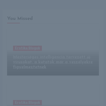
You Missed
Erotika Blogok
Mesterséges intelligencia tervezett új
vírusokat, a kutatók már a veszélyekre
figyelmeztetnek
Erotika Blogok