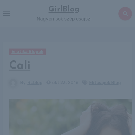
Skip
GirlBlog
to
Nagyon sok szép csajszi
content
Erotika Blogok
Cali
By
RLblog
okt 23, 2016
Elitcsajok Blog