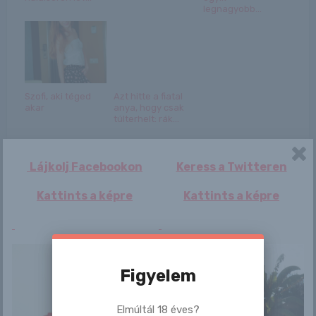
legnagyobb...
Szofi, aki téged
Azt hitte a fiatal
akar
anya, hogy csak
túlterhelt: rák...
Lájkolj Facebookon
Keress a Twitteren
Kattints a képre
Kattints a képre
Bejegyzés
Október 23. –
Alice
navigáció
GYÖNGYI napja van
Figyelem
Elmúltál 18 éves?