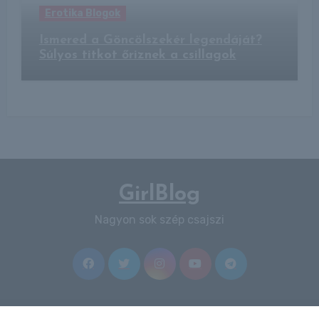
Erotika Blogok
Ismered a Göncölszekér legendáját?
Súlyos titkot őriznek a csillagok
GirlBlog
Nagyon sok szép csajszi