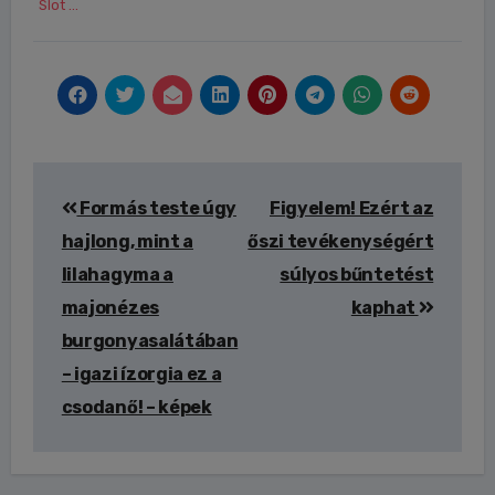
Slot ...
Bejegyzés
Formás teste úgy
Figyelem! Ezért az
navigáció
hajlong, mint a
őszi tevékenységért
lilahagyma a
súlyos bűntetést
majonézes
kaphat
burgonyasalátában
– igazi ízorgia ez a
csodanő! – képek