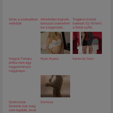
Silvie a szabadban
Hihetetlen bajnoki
Tragikus közúti
vetkőzik
bónuszt zsebelhet
baleset: Ez történt
be a legendás...
a fiatal sofőr...
Hoppá: Pataky
Ryan Ryans
Karlie és Dani
Attila nem egy
hagyományos
nagypapa...
Szoboszlai
Denisse
Dominik már meg
sem lepődik, Arne