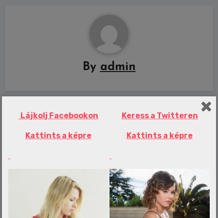
By
admin
Lájkolj Facebookon
Keress a Twitteren
Related Post
Kattints a képre
Kattints a képre
Erotika Blogok
Nincs veszve semmi? A háromgólos
vereség után is bizakodnak
Debrecenben
admin
aug 6, 2026