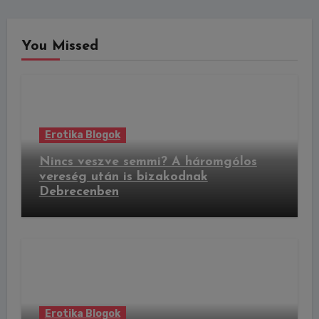
You Missed
Erotika Blogok
Nincs veszve semmi? A háromgólos
vereség után is bizakodnak
Debrecenben
Erotika Blogok