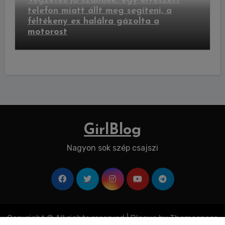
Végzetes jó szándék: egy elveszett
telefon miatt állt meg segíteni, a
féltékeny ex halálra gázolta a
motorost
GirlBlog
Nagyon sok szép csajszi
Copyright © All rights reserved
|
Blogus
by
Themeansar
.