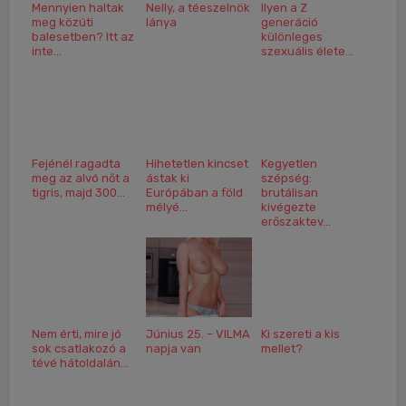
Mennyien haltak
Nelly, a téeszelnök
Ilyen a Z
meg közúti
lánya
generáció
balesetben? Itt az
különleges
inte...
szexuális élete...
Fejénél ragadta
Hihetetlen kincset
Kegyetlen
meg az alvó nőt a
ástak ki
szépség:
tigris, majd 300...
Európában a föld
brutálisan
mélyé...
kivégezte
erőszaktev...
Nem érti, mire jó
Június 25. – VILMA
Ki szereti a kis
sok csatlakozó a
napja van
mellet?
tévé hátoldalán...