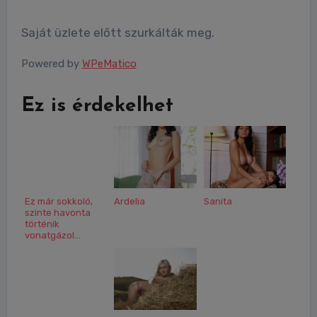
Saját üzlete előtt szurkálták meg.
Powered by
WPeMatico
Ez is érdekelhet
Ez már sokkoló,
Ardelia
Sanita
szinte havonta
történik
vonatgázol...