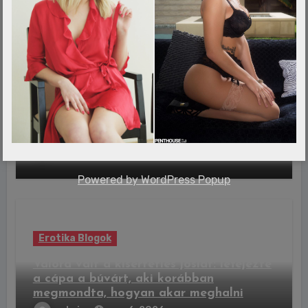
Erotika Blogok
Kihúzták a hatoslottó nyerőszámait,
kilencen kapnak milliós nyereményt
admin
aug 6, 2026
Powered by
WordPress Popup
Erotika Blogok
Valóra vált a kísérteties jóslat: lefejezte
a cápa a búvárt, aki korábban
megmondta, hogyan akar meghalni