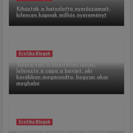
Kihúzták a hatoslottó nyerőszámait,
kilencen kapnak milliós nyereményt
Erotika Blogok
Valóra vált a kísérteties jóslat:
lefejezte a cápa a búvárt, aki
korábban megmondta, hogyan akar
meghalni
Erotika Blogok