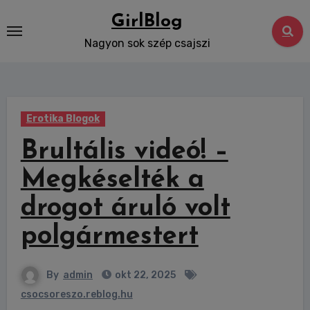
Skip
GirlBlog
to
Nagyon sok szép csajszi
content
Erotika Blogok
Brultális videó! –
Megkéselték a
drogot áruló volt
polgármestert
By
admin
okt 22, 2025
csocsoreszo.reblog.hu