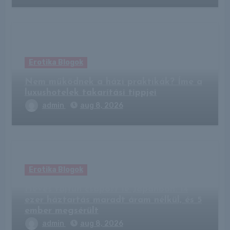
Erotika Blogok
Nem működnek a házi praktikák? Íme a
luxushotelek takarítási tippjei
admin
aug 8, 2026
Erotika Blogok
Heves tájfun csapott le Japánban: 14
ezer háztartás maradt áram nélkül, és 5
ember megsérült
admin
aug 8, 2026