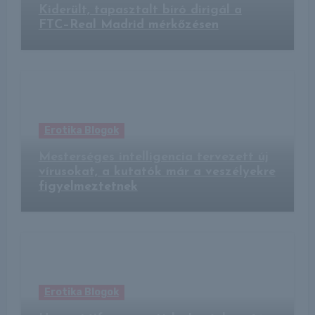
Kiderült, tapasztalt bíró dirigál a
FTC–Real Madrid mérkőzésen
Erotika Blogok
Mesterséges intelligencia tervezett új
vírusokat, a kutatók már a veszélyekre
figyelmeztetnek
Erotika Blogok