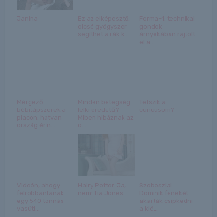
Janina
Ez az elképesztő,
Forma–1: technikai
olcsó gyógyszer
gondok
segíthet a rák k...
árnyékában rajtolt
el a ...
Mérgező
Minden betegség
Tetszik a
bébitápszerek a
lelki eredetű?
cuncusom?
piacon: hatvan
Miben hibáznak az
ország érin...
o...
Videón, ahogy
Hairy Potter. Ja,
Szoboszlai
felrobbantanak
nem: Tia Jones
Dominik fenekét
egy 540 tonnás
akarták csipkedni
vasúti...
a kié...