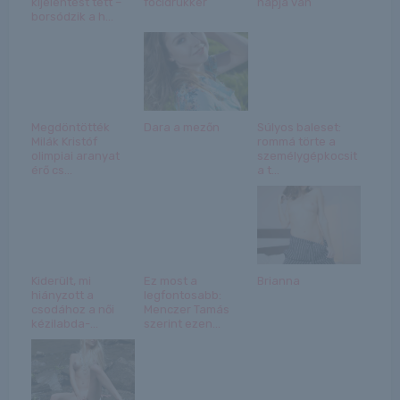
kijelentést tett –
focidrukker
napja van
borsódzik a h...
Megdöntötték
Dara a mezőn
Súlyos baleset:
Milák Kristóf
rommá törte a
olimpiai aranyat
személygépkocsit
érő cs...
a t...
Kiderült, mi
Ez most a
Brianna
hiányzott a
legfontosabb:
csodához a női
Menczer Tamás
kézilabda-...
szerint ezen...