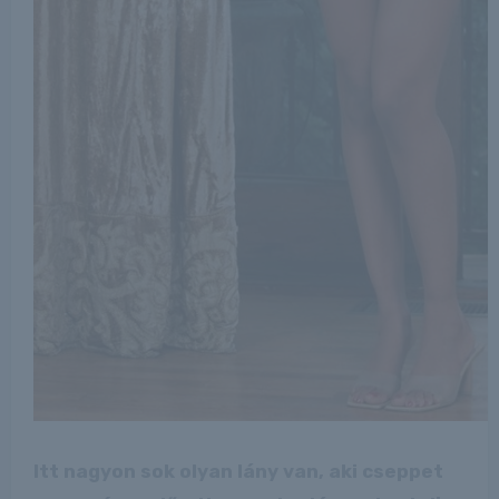
Itt nagyon sok olyan lány van, aki cseppet