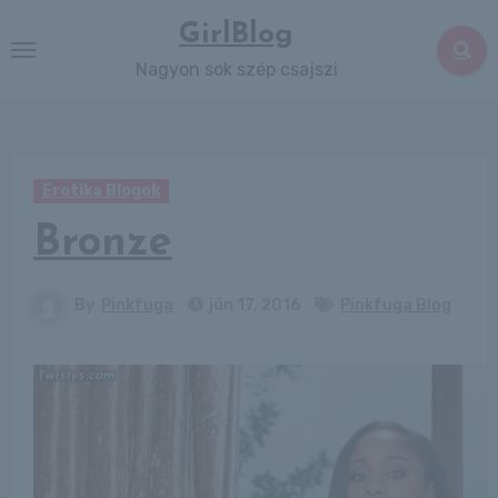
Skip
GirlBlog
to
Nagyon sok szép csajszi
content
Erotika Blogok
Bronze
By
Pinkfuga
jún 17, 2016
Pinkfuga Blog