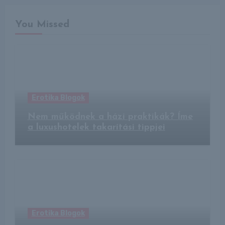
You Missed
Erotika Blogok
Nem működnek a házi praktikák? Íme
a luxushotelek takarítási tippjei
Erotika Blogok