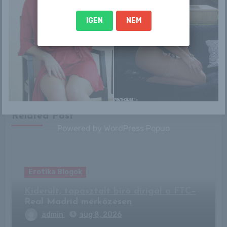
IGEN
NEM
By
Pinkfuga
Related Post
Powered by
WordPress Popup
Erotika Blogok
Kiderült, tapasztalt bíró dirigál a FTC–
Real Madrid mérkőzésen
admin
aug 8, 2026