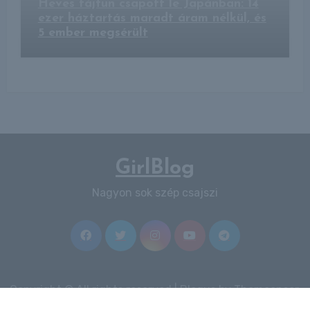
Heves tájfun csapott le Japánban: 14
ezer háztartás maradt áram nélkül, és
5 ember megsérült
GirlBlog
Nagyon sok szép csajszi
Copyright © All rights reserved
|
Blogus
by
Themeansar
.