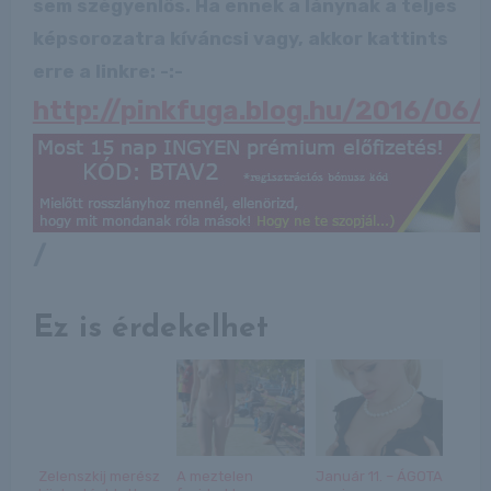
sem szégyenlős. Ha ennek a lánynak a teljes
képsorozatra kíváncsi vagy, akkor kattints
erre a linkre: -:-
http://pinkfuga.blog.hu/2016/06
/
Ez is érdekelhet
Zelenszkij merész
A meztelen
Január 11. – ÁGOTA