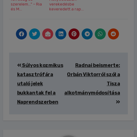
szerelem…” – Ria
verekedésbe
és M...
keveredett a rap...
Bejegyzés
Súlyos kozmikus
Radnai beismerte:
navigáció
katasztrófára
Orbán Viktorról szól a
utaló jelek
Tisza
bukkantak fel a
alkotmánymódosítása
Naprendszerben