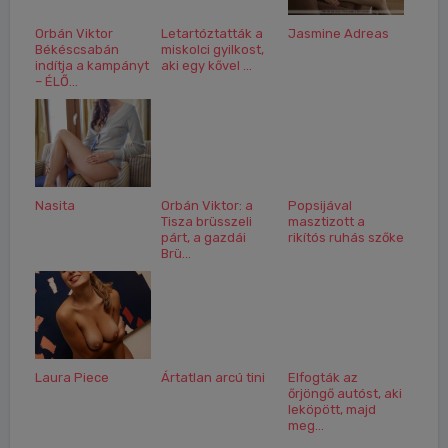
Orbán Viktor
Letartóztatták a
Jasmine Adreas
Békéscsabán
miskolci gyilkost,
indítja a kampányt
aki egy kővel ...
– ÉLŐ...
Nasita
Orbán Viktor: a
Popsijával
Tisza brüsszeli
masztizott a
párt, a gazdái
rikítós ruhás szőke
Brü...
Laura Piece
Ártatlan arcú tini
Elfogták az
őrjöngő autóst, aki
leköpött, majd
meg...