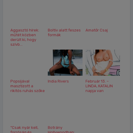
Aggasztó hírek:
Boltív alatt feszes
Amatőr Csaj
műtét közben
formák
derült ki, hogy
szívb...
Popsijával
India Rivers
Február 13. –
masztizott a
LINDA, KATALIN
rikítós ruhás szőke
napja van
“Csak nyár kell,
Botrány
forróság és
Hollywoodban: