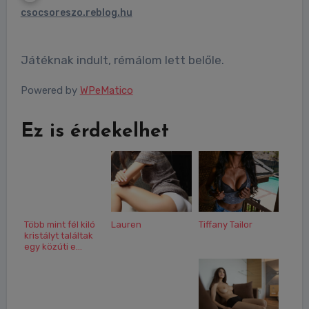
csocsoreszo.reblog.hu
Játéknak indult, rémálom lett belőle.
Powered by
WPeMatico
Ez is érdekelhet
Több mint fél kiló
Lauren
Tiffany Tailor
kristályt találtak
egy közúti e...