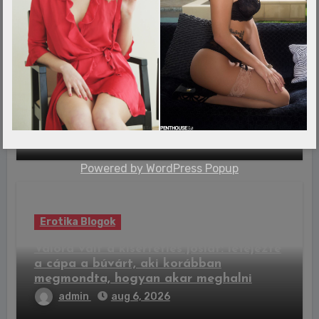
Erotika Blogok
Kihúzták a hatoslottó nyerőszámait,
kilencen kapnak milliós nyereményt
admin
aug 6, 2026
Powered by
WordPress Popup
Erotika Blogok
Valóra vált a kísérteties jóslat: lefejezte
a cápa a búvárt, aki korábban
megmondta, hogyan akar meghalni
admin
aug 6, 2026