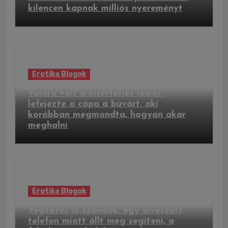
kilencen kapnak milliós nyereményt
Erotika Blogok
Valóra vált a kísérteties jóslat:
lefejezte a cápa a búvárt, aki
korábban megmondta, hogyan akar
meghalni
Erotika Blogok
Végzetes jó szándék: egy elveszett
telefon miatt állt meg segíteni, a