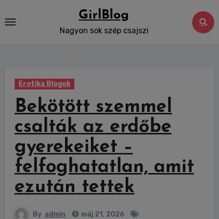
Skip
GirlBlog
to
Nagyon sok szép csajszi
content
Erotika Blogok
Bekötött szemmel
csalták az erdőbe
gyerekeiket –
felfoghatatlan, amit
ezután tettek
By
admin
máj 21, 2026