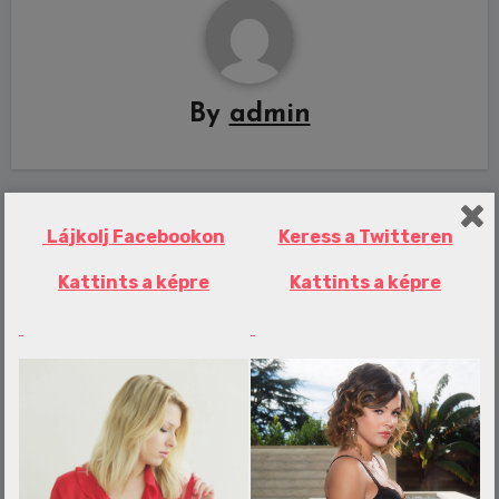
By
admin
Related Post
Lájkolj Facebookon
Keress a Twitteren
Kattints a képre
Kattints a képre
Erotika Blogok
Nincs veszve semmi? A háromgólos
vereség után is bizakodnak
Debrecenben
admin
aug 6, 2026