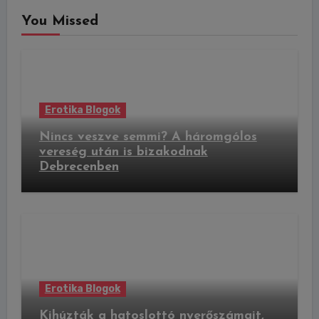
You Missed
Erotika Blogok
Nincs veszve semmi? A háromgólos
vereség után is bizakodnak
Debrecenben
Erotika Blogok
Kihúzták a hatoslottó nyerőszámait,