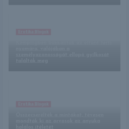
Erotika Blogok
Kempingben bukkantak az eltűnt férfi
nyomára, valójában a
személyazonosságát ellopó gyilkosát
találták meg
Erotika Blogok
Összecserélték a mintákat, tévesen
mondták ki az orvosok az anyuka
halálos ítéletét