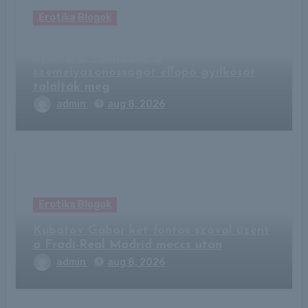
Erotika Blogok
Kempingben bukkantak az eltűnt férfi
nyomára, valójában a
személyazonosságát ellopó gyilkosát
találták meg
admin
aug 8, 2026
Erotika Blogok
Kubatov Gábor két fontos szóval üzent
a Fradi-Real Madrid meccs után
admin
aug 8, 2026