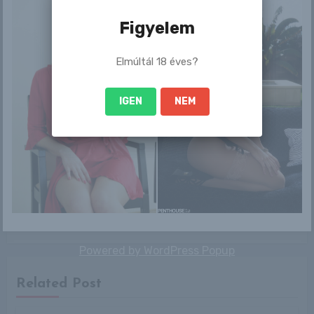
Figyelem
Bejegyzés
Destiny
Jennifer
Elmúltál 18 éves?
navigáció
IGEN
NEM
By
RLblog
Powered by
WordPress Popup
Related Post