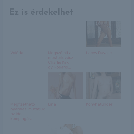
Ez is érdekelhet
Valéria
Megszólalt a
Lacey Duvalle
mesterlövész
Charlie Kirk
gyilkosáról...
Megfizethető
Lina
Konyhatündér
nyaralás: mutatjuk
az idei
kempingára...