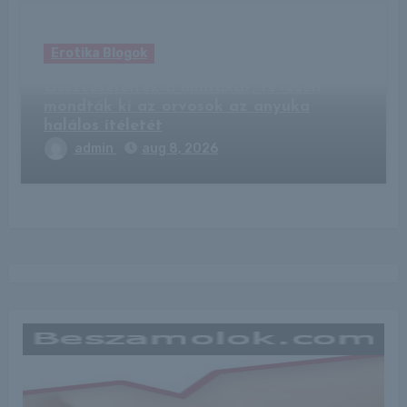
Erotika Blogok
Összecserélték a mintákat, tévesen
mondták ki az orvosok az anyuka
halálos ítéletét
admin
aug 8, 2026