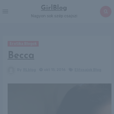
Skip
GirlBlog
to
Nagyon sok szép csajszi
content
Erotika Blogok
Becca
By
RLblog
okt 15, 2016
Elitcsajok Blog