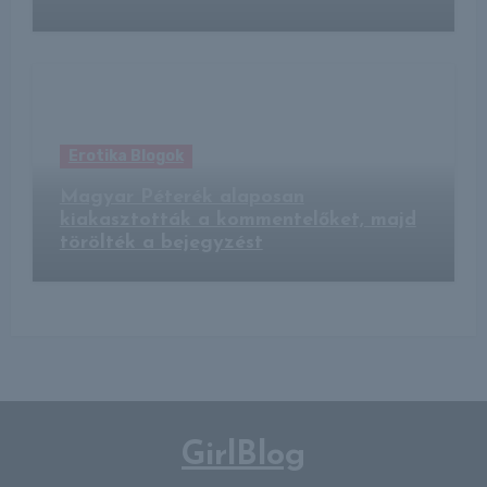
Erotika Blogok
Magyar Péterék alaposan
kiakasztották a kommentelőket, majd
törölték a bejegyzést
GirlBlog