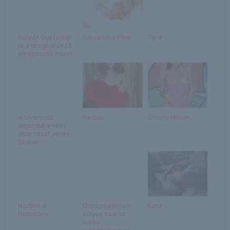
Kutyák buktatták
Samantha Pirie
Tara
le a drogbárókat:
elképesztő menn...
A Liverpool
Nedda
Cherry Hilson
legendája nem
akar részt venni
Szalah ...
Nadine a
Döbbenetesen
Kate
rosszlány
súlyos csalás:
bárki