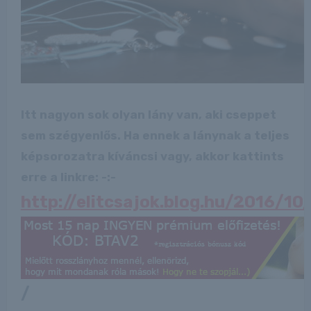
Itt nagyon sok olyan lány van, aki cseppet
sem szégyenlős. Ha ennek a lánynak a teljes
képsorozatra kíváncsi vagy, akkor kattints
erre a linkre: -:-
http://elitcsajok.blog.hu/2016/1
/