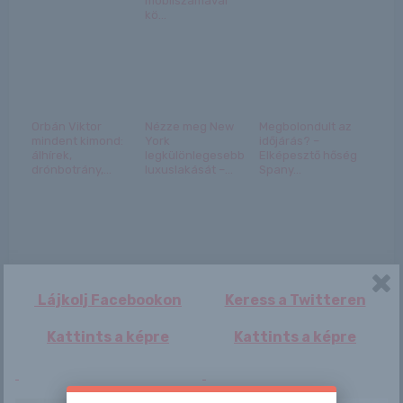
mobilszámával
kö...
Orbán Viktor
Nézze meg New
Megbolondult az
mindent kimond:
York
időjárás? –
álhírek,
legkülönlegesebb
Elképesztő hőség
drónbotrány,...
luxuslakását –...
Spany...
A és K
Érkezik az év
legjobb filmje a
Lájkolj Facebookon
Keress a Twitteren
MAX kínálatába R...
Kattints a képre
Kattints a képre