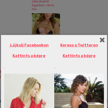
zebrabalhé
Egerben, vérre
me...
Lauren Crist
Sybil
Melissa – Puha
formák
Lájkolj Facebookon
Keress a Twitteren
Kattints a képre
Kattints a képre
a
Lamine Yamalt háttérbe szorította egy mási