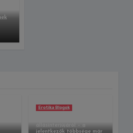
nek
Erotika Blogok
Csavaros kérdés a Google
állásinterjújáról – a
jelentkezők többsége már