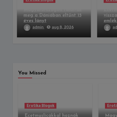
Magyarországon találták
Ecetm
meg a Dániában eltűnt 15
vissza
éves lányt
emlék
admin
aug 8, 2026
a
You Missed
Erotika Blogok
Eroti
Ecetmuslicákkal hoznák
Magy