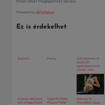
Innen lehet meglepetést okozni.
Powered by
WPeMatico
Ez is érdekelhet
Zsanett
Penny
220 méteren át
csúszott
egymásba a két
vonat – rém...
Drámai vallomást
Szijjártó Péter:
Február 16. –
tett a Nagy Duett
Magyar Péter
JULIANNA napja