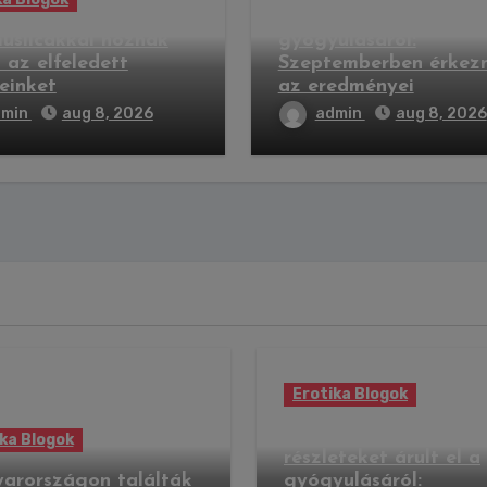
részleteket árult el a
uslicákkal hoznák
gyógyulásáról:
 az elfeledett
Szeptemberben érkez
einket
az eredményei
dmin
aug 8, 2026
admin
aug 8, 2026
Erotika Blogok
Rubint Réka újabb
ka Blogok
részleteket árult el a
arországon találták
gyógyulásáról: