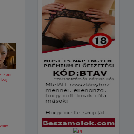
ak izom
 báj
lcsim?