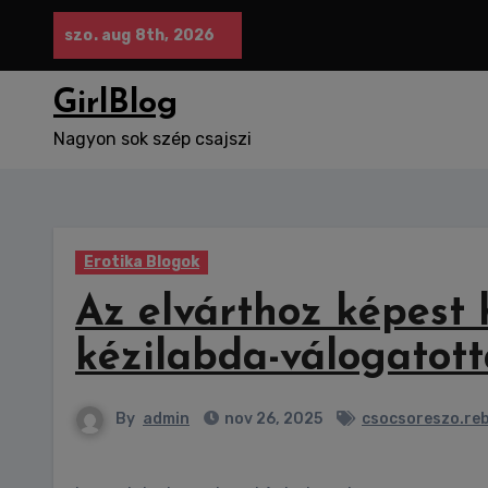
Skip
szo. aug 8th, 2026
to
content
GirlBlog
Nagyon sok szép csajszi
Erotika Blogok
Az elvárthoz képest 
kézilabda-válogatott
By
admin
nov 26, 2025
csocsoreszo.reb