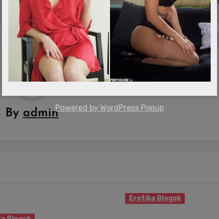
éves csodagyer
Powered by
WordPress Popup
By
admin
Erotika Blogok
Rubint Réka újabb
ka Blogok