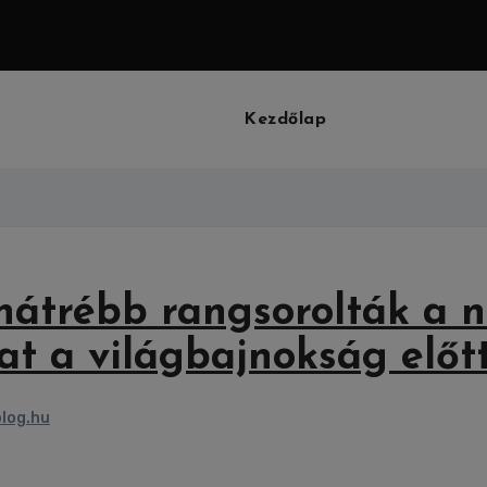
Kezdőlap
hátrébb rangsorolták a n
at a világbajnokság előt
log.hu