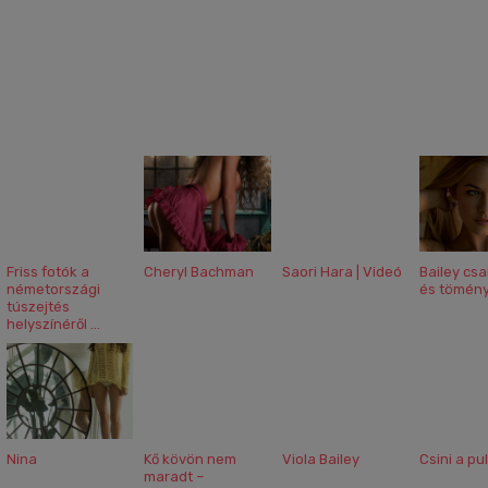
Friss fotók a
Cheryl Bachman
Saori Hara | Videó
Bailey cs
németországi
és tömény
túszejtés
helyszínéről ...
Nina
Kő kövön nem
Viola Bailey
Csini a pu
maradt –