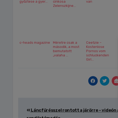
győztese a gyer...
cinkosa
van
Zelenszkijne...
c-heads magazine
Méretre csak a
Ceetzie –
második, a most
Kostenlose
bemutatott
Pornos vom
„valaha ...
schluckenden
Girl...
Bejegyzés
Láncfűrésszel rontott a járőrre – videón 
navigáció