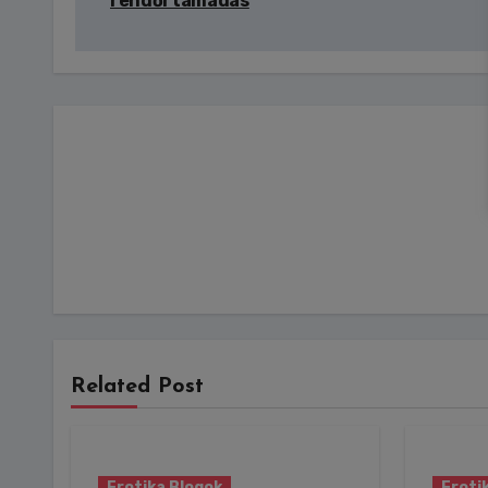
rendőrtámadás
Related Post
Erotika Blogok
Eroti