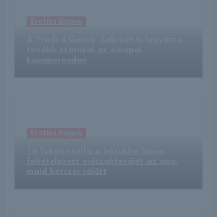
Erotika Blogok
A Fradi a Górnik Zabrzét is legyőzte,
tovább szárnyal az európai
kupaporondon
Erotika Blogok
TikTokon csalta a házukba lánya
feltételezett erőszaktevőjét az apa,
majd kétszer rálőtt