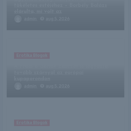
tökéletes estéjéhez – Borbély Balázs
elárulta, mi volt az
admin
aug 5, 2026
Erotika Blogok
A Fradi a Górnik Zabrzét is legyőzte,
tovább szárnyal az európai
kupaporondon
admin
aug 5, 2026
Erotika Blogok