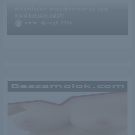
TikTokon csalta a házukba lánya
feltételezett erőszaktevőjét az apa,
majd kétszer rálőtt
admin
aug 5, 2026