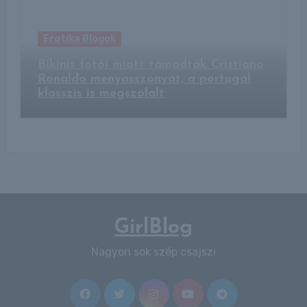
Erotika Blogok
Bikinis fotói miatt támadták Cristiano
Ronaldo menyasszonyát, a portugál
klasszis is megszólalt
GirlBlog
Nagyon sok szép csajszi