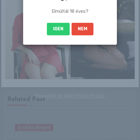
Elmúltál 18 éves?
IGEN
NEM
By
admin
Powered by
WordPress Popup
Related Post
Erotika Blogok
Egyetlen dolog hiányzott a Fradi