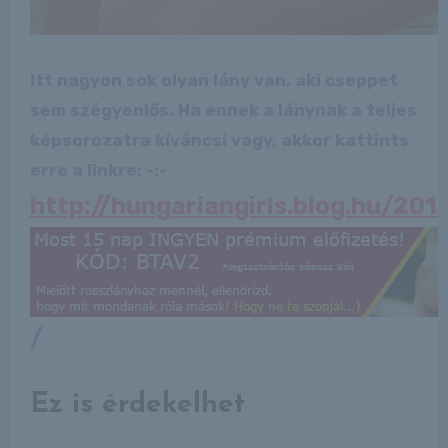
Itt nagyon sok olyan lány van, aki cseppet
sem szégyenlős. Ha ennek a lánynak a teljes
képsorozatra kíváncsi vagy, akkor kattints
erre a linkre: -:-
http://hungariangirls.blog.hu/2
/
Ez is érdekelhet