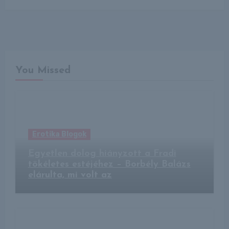
You Missed
Erotika Blogok
Egyetlen dolog hiányzott a Fradi
tökéletes estéjéhez – Borbély Balázs
elárulta, mi volt az