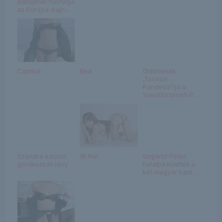
edzőjénél folytatja
az Európa-bajn...
Caprice
Bea
Oldtimerek
„Tavaszi
Randevú”-ja a
Vasúttörténeti P...
Szandra a bátor
梅 Mei
Szijjártó Péter:
gördeszkás lány
halálba küldték a
két magyar hadi...