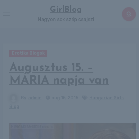
Skip
GirlBlog
to
Nagyon sok szép csajszi
content
Erotika Blogok
Augusztus 15. –
MÁRIA napja van
By
admin
aug 15, 2015
Hungarian Girls
Blog