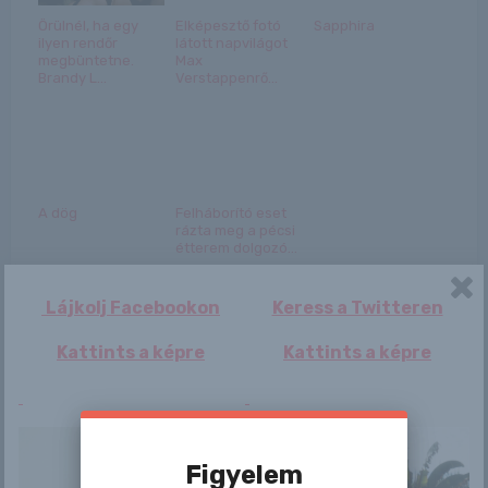
Örülnél, ha egy
Elképesztő fotó
Sapphira
ilyen rendőr
látott napvilágot
megbüntetne.
Max
Brandy L...
Verstappenrő...
A dög
Felháborító eset
rázta meg a pécsi
étterem dolgozó...
Lájkolj Facebookon
Keress a Twitteren
Kattints a képre
Kattints a képre
Bejegyzés
Tania Raymonde
Ludivine Kadri
navigáció
Figyelem
Sagna