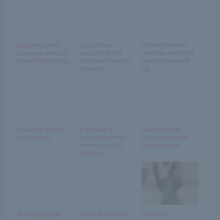
Dopping miatt
Egy szóval
Kétségbeesett
bukja az olimpiát
búcsúzott el a
riasztás érkezett:
Usain Bolt utódja...
Liverpool távozó
csapdába esett
legendá...
eg...
Maria az életre
A tanárai is
Reklámot kell
kelt szobor
megdöbbentek,
nézni az ingyen
miért rohant ki
vécépapírért
angolór...
A világ legjobb
Reina Nakamata
Coco Isis