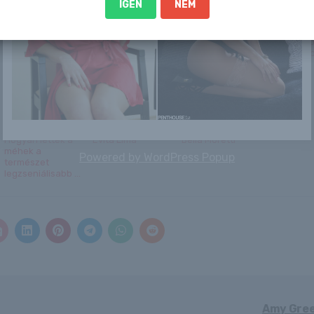
IGEN
NEM
Március 26. –
Bűnöző család
Újabb honosított
Trump: Irá
LARISSZA napja
tette tönkre a
sztár a
megsemmi
van
ValóVilág sztárját
láthatáron?
ha nem kö
– ...
Fontos lépést...
megállapo
Hogyan lettek a
Evita Lima
Bella Moretti
méhek a
Powered by
WordPress Popup
természet
legzseniálisabb ...
Amy Gre