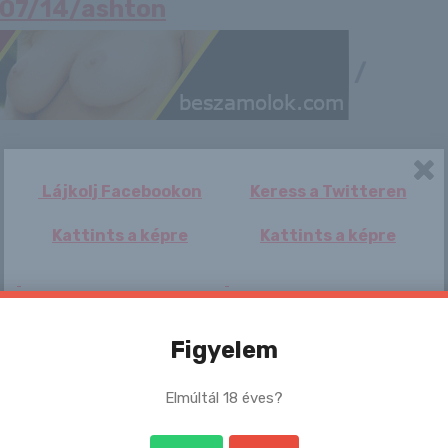
6/07/14/ashton
/
Lájkolj Facebookon
Keress a Twitteren
Kattints a képre
Kattints a képre
Kötelező vizsgálat,
Dögös fürdőruhák
Clover
Gyomorfor
ami az összes
így készül
home office-os e...
szállodai
Figyelem
rántotta...
Elmúltál 18 éves?