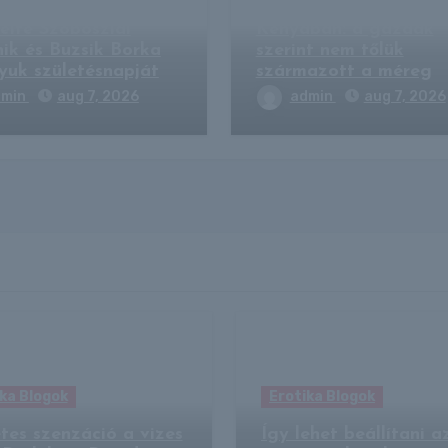
ltelt egy év: így
Rejtélyes elefántpuszt
elte Szoboszlai
Kenyában: a gazdák
ik és Buzsik Borka
szerint nem tőlük
nyuk születésnapját
származott a méreg
dmin
aug 7, 2026
admin
aug 7, 2026
ka Blogok
Erotika Blogok
tes szenzáció a vizes
Így lehet beállítani a