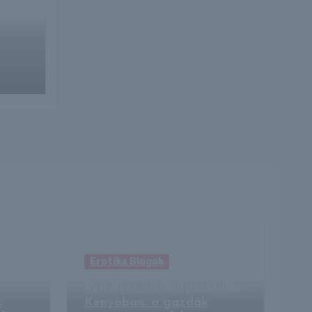
ulás
Erotika Blogok
Rejtélyes elefántpusztulás
z
Kenyában: a gazdák