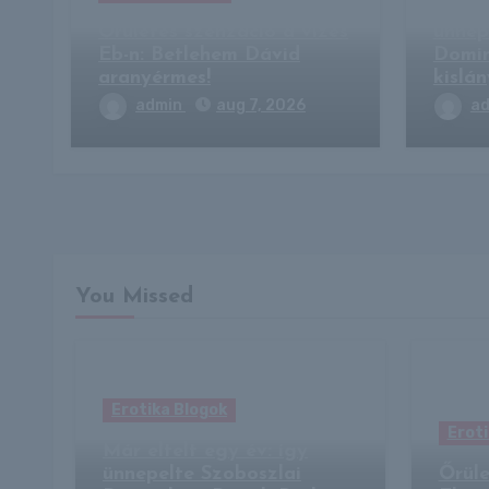
Már e
Őrületes szenzáció a vizes
ünnep
Eb-n: Betlehem Dávid
Domin
aranyérmes!
kislá
admin
aug 7, 2026
a
You Missed
Erotika Blogok
Eroti
Már eltelt egy év: így
ünnepelte Szoboszlai
Őrüle