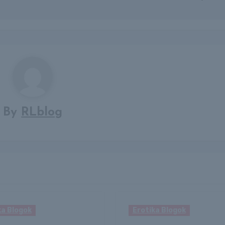
By
RLblog
ka Blogok
Erotika Blogok