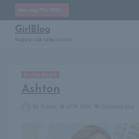
Skip
pén. aug 7th, 2026
to
content
GirlBlog
Nagyon sok szép csajszi
Erotika Blogok
Ashton
By
RLblog
júl 14, 2016
Elitcsajok Blog