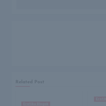
navigáció
Related Post
Eroti
Erotika Blogok