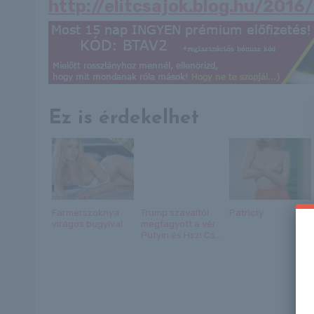
http://elitcsajok.blog.hu/201
Ez is érdekelhet
Farmerszoknya
Trump szavaitól
Patricty
virágos bugyival
megfagyott a vér
Putyin és Hszi Cs...