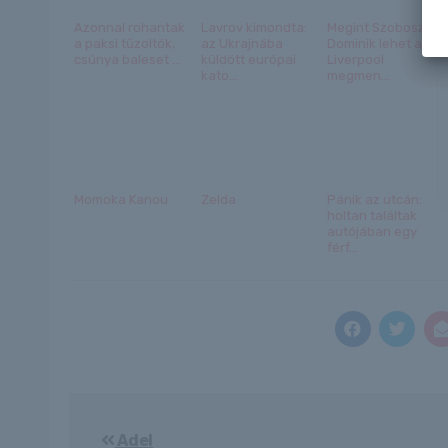
Azonnal rohantak
Lavrov kimondta:
Megint Szoboszlai
a paksi tűzoltók,
az Ukrajnába
Dominik lehet a
csúnya baleset ...
küldött európai
Liverpool
kato...
megmen...
Momoka Kanou
Zelda
Pánik az utcán:
holtan találtak
autójában egy
férf...
Bejegyzés
Adel