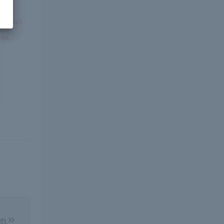
n
sülhet,
t
dá...
en