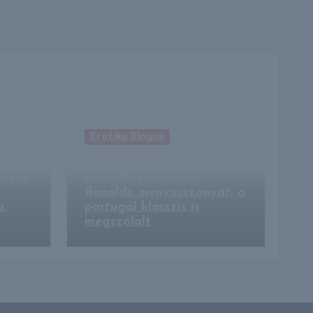
Erotika Blogok
Bikinis fotói miatt
zukba
támadták Cristiano
Ronaldo menyasszonyát, a
a,
portugál klasszis is
megszólalt