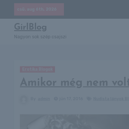
Skip
csü. aug 6th, 2026
to
content
GirlBlog
Nagyon sok szép csajszi
Erotika Blogok
Amikor még nem volt 
By
admin
jún 17, 2016
Nudista lányok B