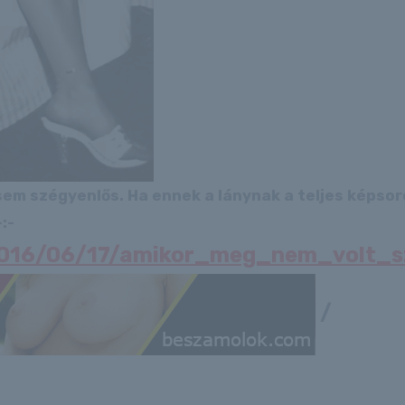
 sem szégyenlős. Ha ennek a lánynak a teljes képso
:-
/2016/06/17/amikor_meg_nem_volt_sz
/