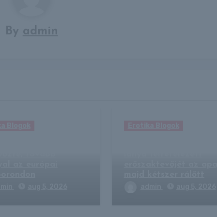
By
admin
ka Blogok
Erotika Blogok
di a Górnik Zabrzét
TikTokon csalta a há
győzte, tovább
lánya feltételezett
yal az európai
erőszaktevőjét az apa
porondon
majd kétszer rálőtt
dmin
aug 5, 2026
admin
aug 5, 2026