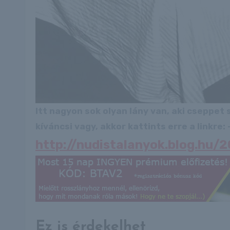
Itt nagyon sok olyan lány van, aki cseppet
kíváncsi vagy, akkor kattints erre a linkre: -
http://nudistalanyok.blog.hu
Ez is érdekelhet