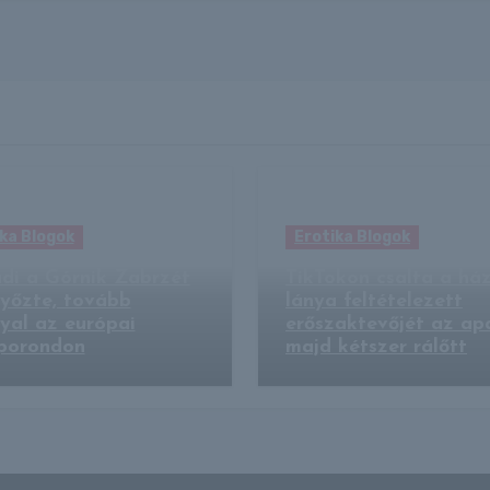
ka Blogok
Erotika Blogok
di a Górnik Zabrzét
TikTokon csalta a há
győzte, tovább
lánya feltételezett
yal az európai
erőszaktevőjét az ap
porondon
majd kétszer rálőtt