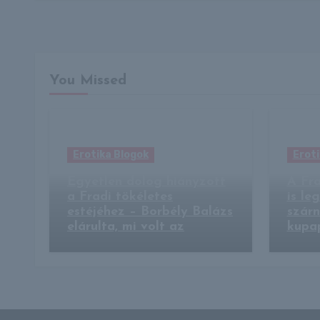
You Missed
Erotika Blogok
Eroti
Egyetlen dolog hiányzott
A Fra
a Fradi tökéletes
is le
estéjéhez – Borbély Balázs
szárn
elárulta, mi volt az
kupa