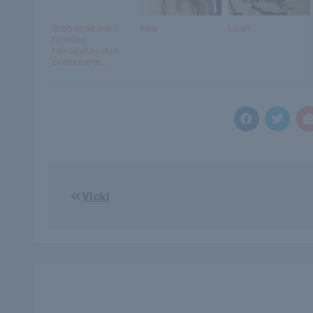
Több száz millió
Mila
Lilian
forintos
támogatásokat
zsebelhete...
Bejegyzés
Vicki
navigáció