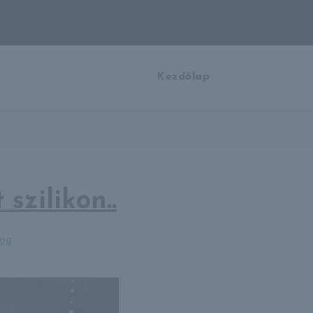
Kezdőlap
szilikon..
log