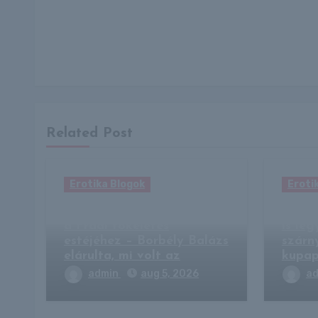
Related Post
Erotika Blogok
Eroti
Egyetlen dolog hiányzott
A Fra
a Fradi tökéletes
is le
estéjéhez – Borbély Balázs
szárn
elárulta, mi volt az
kupa
admin
aug 5, 2026
a