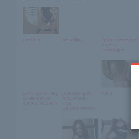
Codi Milo
Amia Miley
Együtt zuhanyozni
a szőke
szépséggel
Sorra buknak meg
Hátborzongató
Maria
az elektromos
fotósorozat a
autók a műszakin
világ
– ...
legveszélyesebb
...