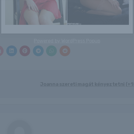
Érvénybe lépett
Candice
Egressy Mátyással
az energiaital-
egyidős fiatalokat
stop a
keresnek a re...
kiskorúaknak...
Powered by
WordPress Popup
Joanna szereti magát kényeztetni (+1