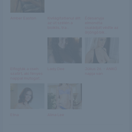
Amber Easton
Kivilágítatlanul állt
Édesanyja
az út szélén a
elmondta:
biciklis, tra...
családját védte az
őrjöngő bik...
Elfogták a cseh
Lady Dee
Július 26. – ANIKÓ
szatírt, aki fényes
napja van
nappal mutogat...
Etna
Alina Lee