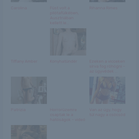
Carolina
Füst volt a
Rihanna Rimes
pilótafülkében,
Ausztriában
kellett le...
Tiffany Amber
Konyhatündér
Ezeken a vicceken
sírva fog röhögni –
az ügyvédek ...
Patrizia
Horrorüzemre
Van az úgy, hogy
csaptak le a
túl nagy a csöcsöd
hatóságok – videó