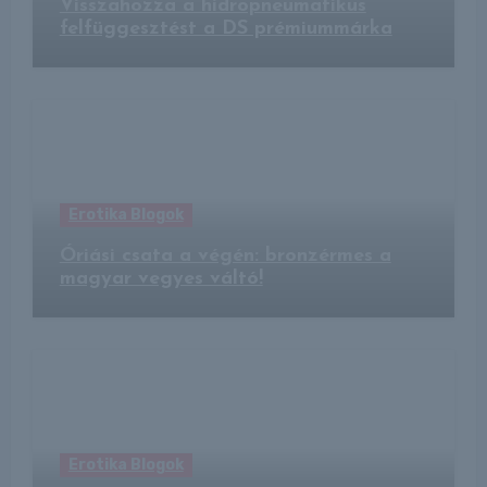
Visszahozza a hidropneumatikus
felfüggesztést a DS prémiummárka
Erotika Blogok
Óriási csata a végén: bronzérmes a
magyar vegyes váltó!
Erotika Blogok