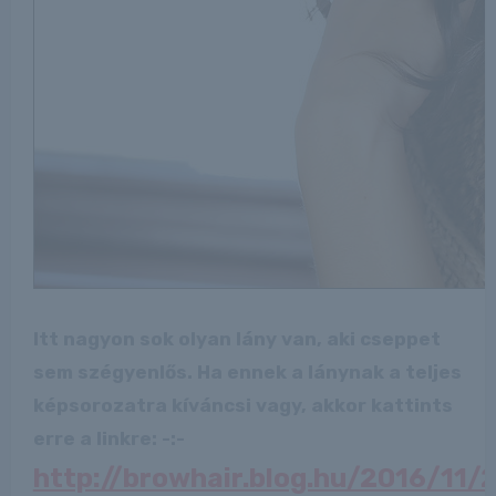
Itt nagyon sok olyan lány van, aki cseppet
sem szégyenlős. Ha ennek a lánynak a teljes
képsorozatra kíváncsi vagy, akkor kattints
erre a linkre: -:-
http://browhair.blog.hu/2016/11