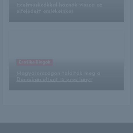
Ecetmuslicákkal hoznák vissza az
elfeledett emlékeinket
Erotika Blogok
Magyarországon találták meg a
Dániában eltűnt 15 éves lányt