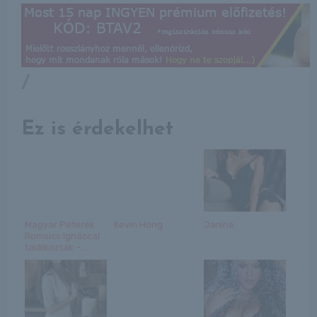
/
Ez is érdekelhet
Magyar Péterék
Kevin Hong
Janine
Romsics Ignáccal
találkoztak –...