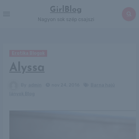
Skip
GirlBlog
to
Nagyon sok szép csajszi
content
Erotika Blogok
Alyssa
By
admin
nov 24, 2016
Barna hajú
lányok Blog