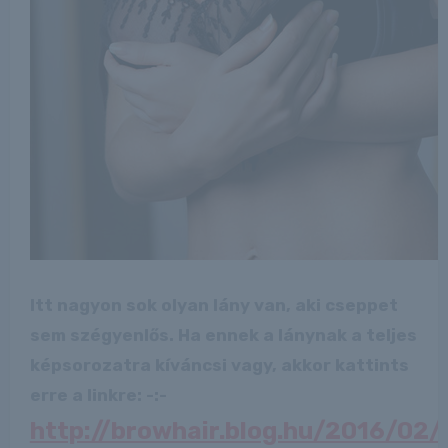
Itt nagyon sok olyan lány van, aki cseppet
sem szégyenlős. Ha ennek a lánynak a teljes
képsorozatra kíváncsi vagy, akkor kattints
erre a linkre: -:-
http://browhair.blog.hu/2016/02