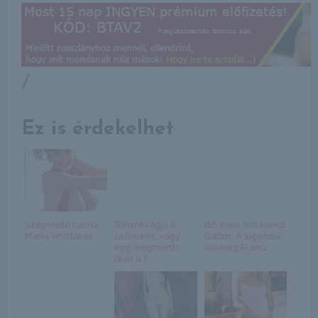
/
Ez is érdekelhet
Szépmellű barna:
Tönkrevágja a
88 éves lett Koncz
Maria Whittaker
csöveket, vagy
Gábor: A legenda,
épp megmenti
aki még Franc...
őket a f...