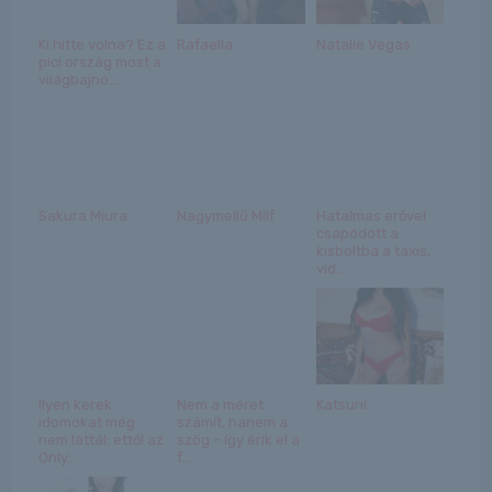
Ki hitte volna? Ez a
Rafaella
Natalie Vegas
pici ország most a
világbajno...
Sakura Miura
Nagymellű Milf
Hatalmas erővel
csapódott a
kisboltba a taxis,
vid...
Ilyen kerek
Nem a méret
Katsuni
idomokat még
számít, hanem a
nem láttál: ettől az
szög – így érik el a
Only...
f...