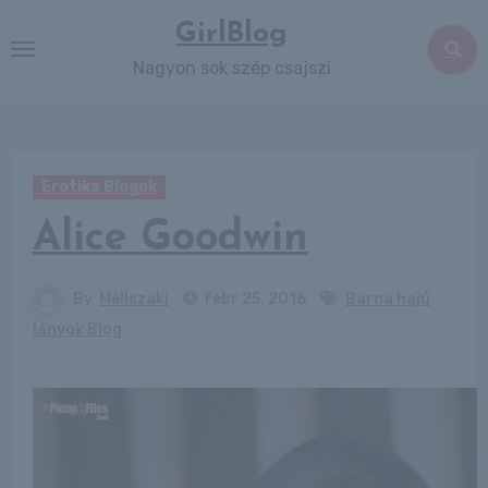
Skip
GirlBlog
to
Nagyon sok szép csajszi
content
Erotika Blogok
Alice Goodwin
By
Mellszaki
febr 25, 2016
Barna hajú
lányok Blog