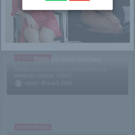
Related Post
Erotika Blogok
Powered by
WordPress Popup
Óriási csata a végén: bronzérmes a
magyar vegyes váltó!
admin
aug 8, 2026
Erotika Blogok