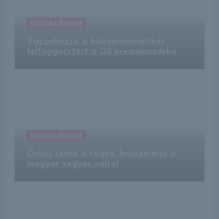
Erotika Blogok
Visszahozza a hidropneumatikus
felfüggesztést a DS prémiummárka
Erotika Blogok
Óriási csata a végén: bronzérmes a
magyar vegyes váltó!