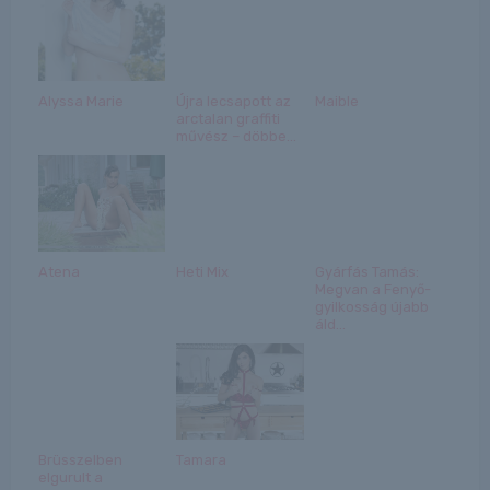
Alyssa Marie
Újra lecsapott az
Maible
arctalan graffiti
művész – döbbe...
Atena
Heti Mix
Gyárfás Tamás:
Megvan a Fenyő-
gyilkosság újabb
áld...
Brüsszelben
Tamara
elgurult a