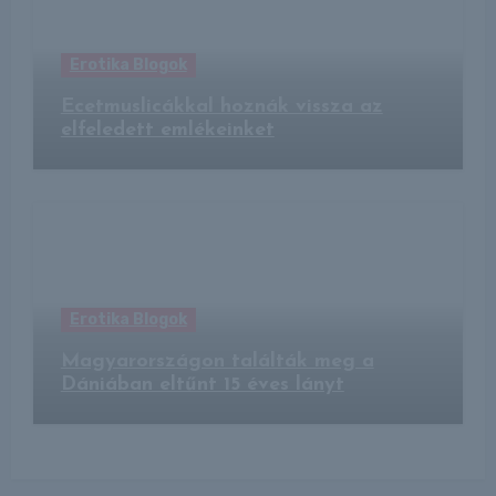
Erotika Blogok
Ecetmuslicákkal hoznák vissza az
elfeledett emlékeinket
Erotika Blogok
Magyarországon találták meg a
Dániában eltűnt 15 éves lányt