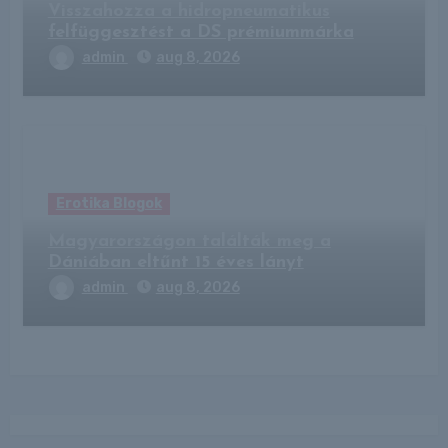
Visszahozza a hidropneumatikus
felfüggesztést a DS prémiummárka
admin
aug 8, 2026
Erotika Blogok
Magyarországon találták meg a
Dániában eltűnt 15 éves lányt
admin
aug 8, 2026