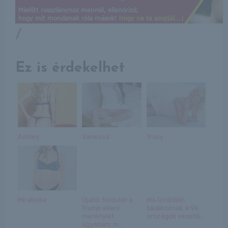
/
Ez is érdekelhet
Ashley
Vanessa
Tracy
Mirabella
Újabb fordulat a
Ma Gödöllőn
Trump elleni
találkoznak a V4
merénylet
országok vezetői...
ügyében: m...