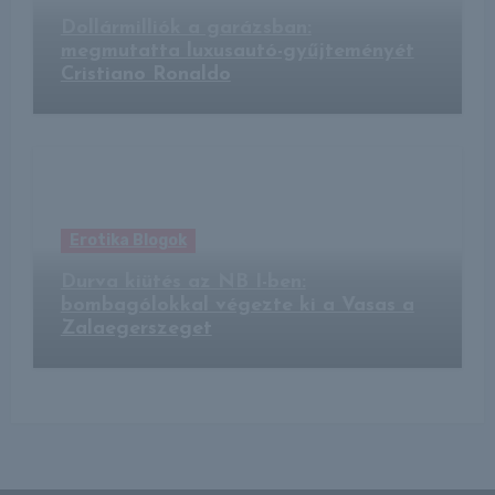
Dollármilliók a garázsban:
megmutatta luxusautó-gyűjteményét
Cristiano Ronaldo
Erotika Blogok
Durva kiütés az NB I-ben:
bombagólokkal végezte ki a Vasas a
Zalaegerszeget