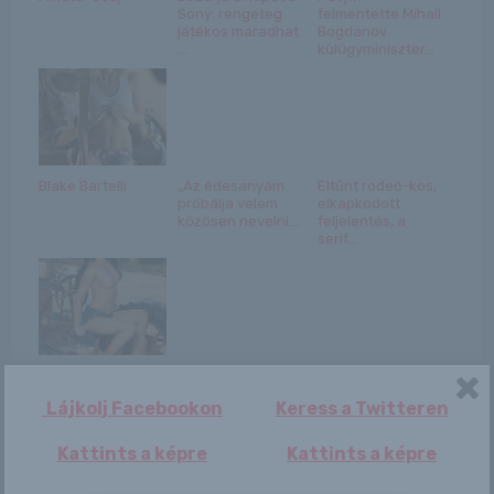
Sony: rengeteg
felmentette Mihail
játékos maradhat
Bogdanov
...
külügyminiszter...
Blake Bartelli
„Az édesanyám
Eltűnt rodeó-kos,
próbálja velem
elkapkodott
közösen nevelni...
feljelentés, a
serif...
Marie
Keserédes
hullámvasút: bővül
Lájkolj Facebookon
Keress a Twitteren
a termés, mégis
magas...
Kattints a képre
Kattints a képre