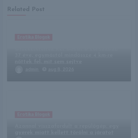
Related Post
Erotika Blogok
Összecseréltek két babát a kórházban
37 éve, egymástól mindössze 4 km-re
nőttek fel, mit sem sejtve
admin
aug 8, 2026
Erotika Blogok
Azonnal visszafordult a repülőgép: egy
gyerek miatt kellett törölni a járatot