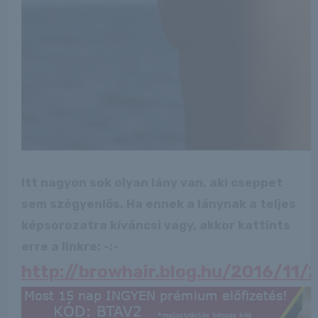
Itt nagyon sok olyan lány van, aki cseppet
sem szégyenlős. Ha ennek a lánynak a teljes
képsorozatra kíváncsi vagy, akkor kattints
erre a linkre: -:-
http://browhair.blog.hu/2016/11