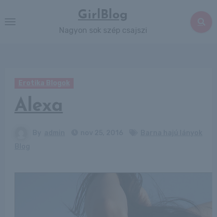
Skip
GirlBlog
to
Nagyon sok szép csajszi
content
Erotika Blogok
Alexa
By
admin
nov 25, 2016
Barna hajú lányok
Blog