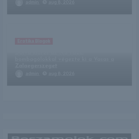
admin
aug 8, 2026
Erotika Blogok
Durva kiütés az NB I-ben:
bombagólokkal végezte ki a Vasas a
Zalaegerszeget
admin
aug 8, 2026