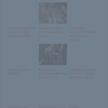
Durván letalpalták
Lacey Duvalle a
Hihetetlen:
Sallait, de egy
fürdőszobában –
Cristiano Ronaldo
fejrúgás miatt ...
2. rész
pályafutása
ötödik c...
Izgató tini és a
Egy nagyon
Rejtélyes tragédia
bőrönd
ártatlan szőkeség:
a Dunán – holtan
Nancy Suiter
találták meg a...
Amatőr Csaj
Bezárja a kaput a
Putyin