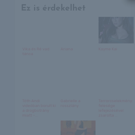
Ez is érdekelhet
Vika és Ré vad
Ariana
Kayme Kai
tánca
Tóth Andi
Gabrielle a
Terrorcselekmény:
videóban borult ki
rosszlány
felesége
a drogbotrány
lefejezésével
miatt –...
zsarolta ...