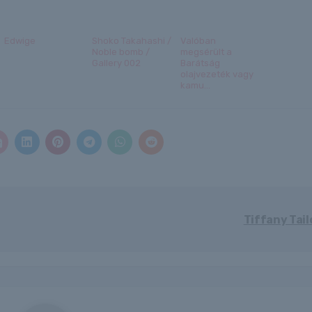
Edwige
Shoko Takahashi /
Valóban
Noble bomb /
megsérült a
Gallery 002
Barátság
olajvezeték vagy
kamu...
Tiffany Tail