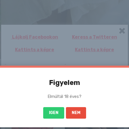
Lájkolj Facebookon
Keress a Twitteren
Kattints a képre
Kattints a képre
 sem szégyenlős. Ha ennek a lánynak a teljes képso
:-
Figyelem
u/2015/12/28/alex_grey_a_szexi_szo
Elmúltál 18 éves?
/
IGEN
NEM