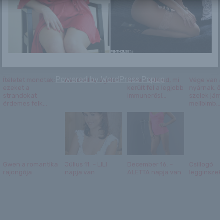
Powered by
WordPress Popup
Ítéletet mondtak:
Necchálós izgalom
Ki nem találod, mi
Vége van 
ezeket a
került fel a legjobb
nyárnak, ő
strandokat
immunerősí...
szelek jár
érdemes felk...
mellbimb..
Gwen a romantika
Július 11. – LILI
December 16. –
Csillogó
rajongója
napja van
ALETTA napja van
legginszek