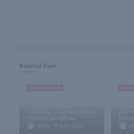
Related Post
Erotika Blogok
Eroti
Egyetlen dolog hiányzott
A Fra
a Fradi tökéletes
is le
estéjéhez – Borbély Balázs
szárn
elárulta, mi volt az
kupa
admin
aug 5, 2026
a