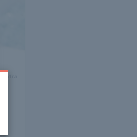
rozatra
ke