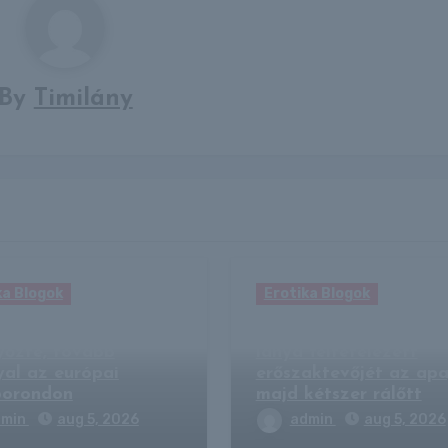
By
Timilány
ka Blogok
Erotika Blogok
di a Górnik Zabrzét
TikTokon csalta a há
győzte, tovább
lánya feltételezett
yal az európai
erőszaktevőjét az apa
porondon
majd kétszer rálőtt
dmin
aug 5, 2026
admin
aug 5, 2026