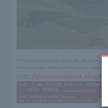
Itt nagyon sok olyan lány van, aki cseppet
kíváncsi vagy, akkor kattints erre a linkre: -
http://gyonyorulanyok.blog.h