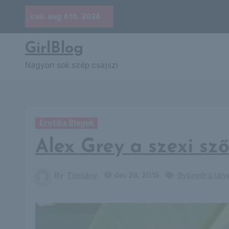
Skip
csü. aug 6th, 2026
to
content
GirlBlog
Nagyon sok szép csajszi
Erotika Blogok
Alex Grey a szexi sz
By
Timilány
dec 28, 2015
Gyönyörű lány