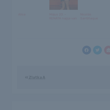
Alisa
Május 23. –
Nicolás
RENÁTA napja van
Santiñaque
Bejegyzés
Zlatka A
navigáció