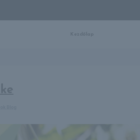
Kezdőlap
őke
ok Blog