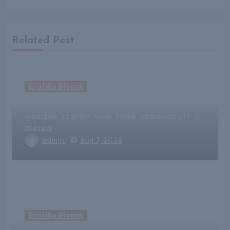
Related Post
Erotika Blogok
Rejtélyes elefántpusztulás Kenyában: a
gazdák szerint nem tőlük származott a
méreg
admin
aug 7, 2026
Erotika Blogok