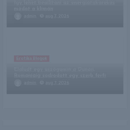
Így lehet beállítani az energiatakarékos
módot a klímán
admin
aug 7, 2026
Erotika Blogok
Elaludt egy úszógumin a Dunán,
Romániáig sodródott egy szerb férfi
admin
aug 7, 2026