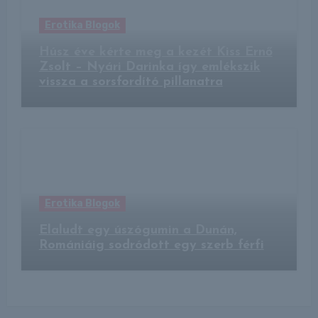
Erotika Blogok
Húsz éve kérte meg a kezét Kiss Ernő
Zsolt – Nyári Darinka így emlékszik
vissza a sorsfordító pillanatra
Erotika Blogok
Elaludt egy úszógumin a Dunán,
Romániáig sodródott egy szerb férfi