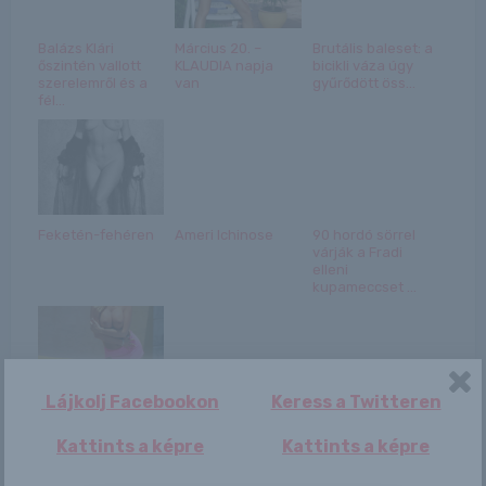
Balázs Klári
Március 20. –
Brutális baleset: a
őszintén vallott
KLAUDIA napja
bicikli váza úgy
szerelemről és a
van
gyűrődött öss...
fél...
Feketén-fehéren
Ameri Ichinose
90 hordó sörrel
várják a Fradi
elleni
kupameccset ...
Lájkolj Facebookon
Keress a Twitteren
Hatalmas mellek,
Kim Kardashian
citromsárga
úgy hordja a
Kattints a képre
Kattints a képre
Corvette
fehérneműit, hogy
a fo...