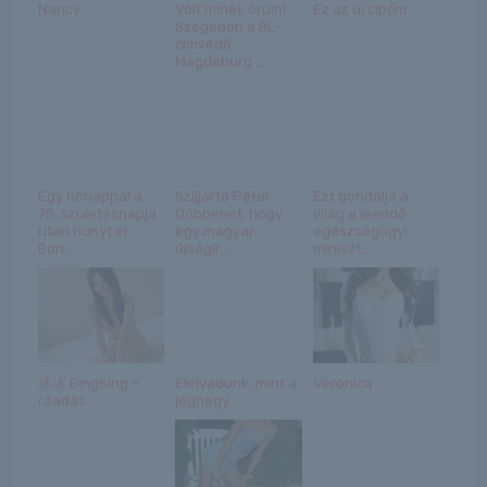
Nancy
Volt minek örülni
Ez az új cipőm
Szegeden a BL-
címvédő
Magdeburg ...
Egy hónappal a
Szijjártó Péter:
Ezt gondolja a
75. születésnapja
Döbbenet, hogy
világ a leendő
után hunyt el
egy magyar
egészségügyi
Bon...
újságír...
miniszt...
冰冰 Bingbing –
Elolvadunk, mint a
Veronica
ráadás
jéghegy