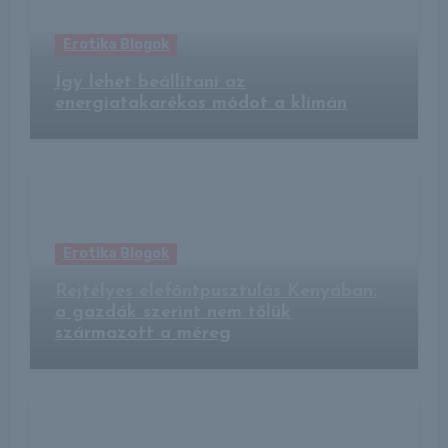
Erotika Blogok
Így lehet beállítani az
energiatakarékos módot a klímán
Erotika Blogok
Rejtélyes elefántpusztulás Kenyában:
a gazdák szerint nem tőlük
származott a méreg