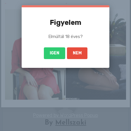
Figyelem
Elmúltál 18 éves?
Bejegyzés
Lucy Li: ugye
Lia
IGEN
NEM
navigáció
formás cicim van?
Powered by
WordPress Popup
By
Mellszaki