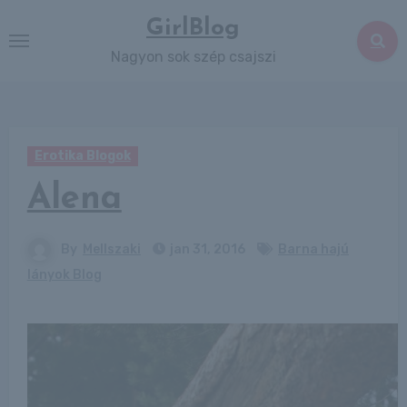
Skip
GirlBlog
to
Nagyon sok szép csajszi
content
Erotika Blogok
Alena
By
Mellszaki
jan 31, 2016
Barna hajú
lányok Blog