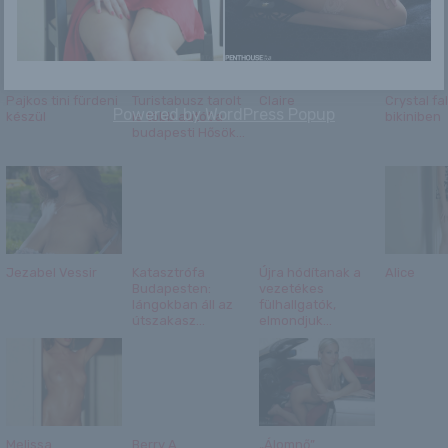
Pajkos tini fürdeni
Turistabusz tarolt
Claire
Crystal fa
Powered by
WordPress Popup
készül
le több autót a
bikiniben
budapesti Hősök...
Jezabel Vessir
Katasztrófa
Újra hódítanak a
Alice
Budapesten:
vezetékes
lángokban áll az
fülhallgatók,
útszakasz...
elmondjuk...
Melissa
Berry A
„Álomnő”