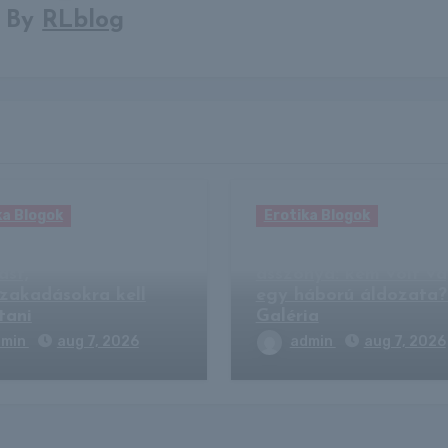
By
RLblog
ka Blogok
Erotika Blogok
ula: kiadták a
Mata Hari, a végzet
ást,
asszonya: kém volt v
szakadásokra kell
egy háború áldozata?
tani
Galéria
dmin
aug 7, 2026
admin
aug 7, 2026