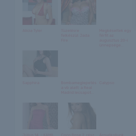
Alicia Tyler
Tüzelésre
Megkéseltek egy
felkészül: Jada
férfit az
Fire
augusztus 20-i
ünnepsége...
Sapphira
Bombameglepetés
Calypso
a vb alatt: a Real
Madrid lecsapot...
Július 14. – KAMIL
Coco Rose 2. rész
Árnyékoljunk