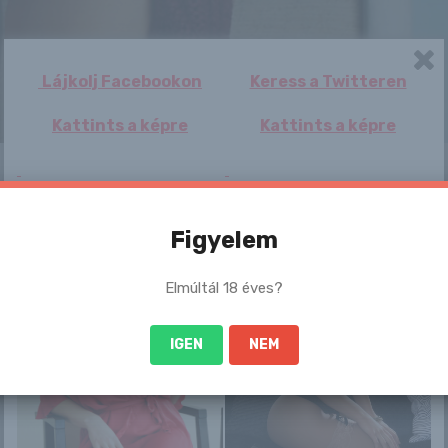
Lájkolj Facebookon
Keress a Twitteren
Kattints a képre
Kattints a képre
 sem szégyenlős. Ha ennek a lánynak a teljes képso
:-
Figyelem
1/29/aislin_647
Elmúltál 18 éves?
/
IGEN
NEM