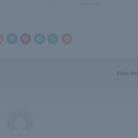
álomaut&oa...
Skye We