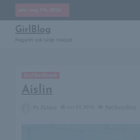
Skip
pén. aug 7th, 2026
to
content
GirlBlog
Nagyon sok szép csajszi
Erotika Blogok
Aislin
By
RLblog
nov 29, 2016
Mai Suna Blog