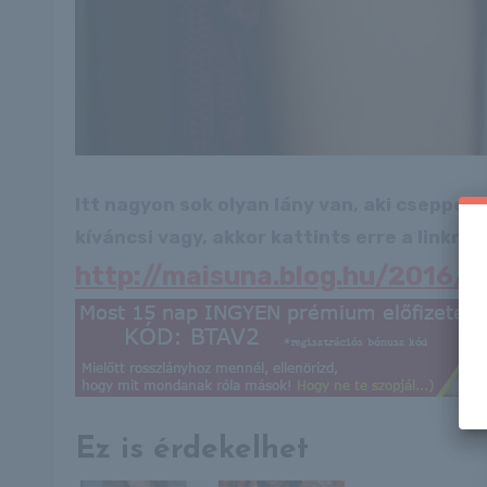
Itt nagyon sok olyan lány van, aki cseppet
kíváncsi vagy, akkor kattints erre a linkre: -
http://maisuna.blog.hu/2016/1
Ez is érdekelhet