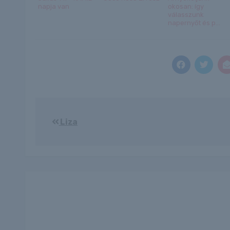
napja van
okosan: így
válasszunk
napernyőt és p...
Bejegyzés
Liza
navigáció