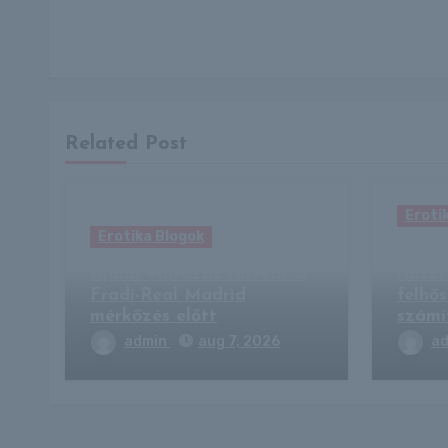
Related Post
Eroti
Erotika Blogok
Kánik
Újabb változás történt a
riaszt
Fradi-Real Madrid
felhő
mérkőzés előtt
számí
admin
aug 7, 2026
a