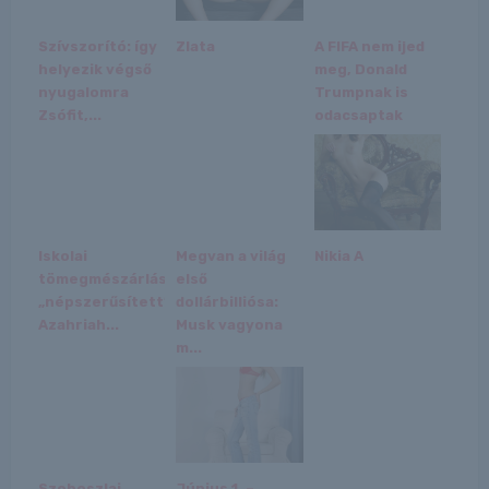
Szívszorító: így
Zlata
A FIFA nem ijed
helyezik végső
meg, Donald
nyugalomra
Trumpnak is
Zsófit,...
odacsaptak
Iskolai
Megvan a világ
Nikia A
tömegmészárlást
első
„népszerűsített”
dollárbilliósa:
Azahriah...
Musk vagyona
m...
Szoboszlai
Június 1. –