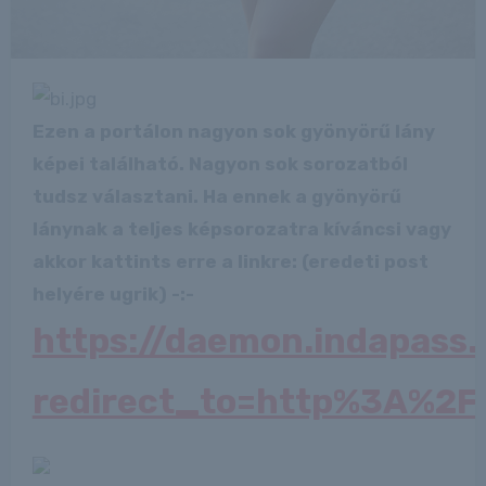
Ezen a portálon nagyon sok gyönyörű lány
képei található. Nagyon sok sorozatból
tudsz választani. Ha ennek a gyönyörű
lánynak a teljes képsorozatra kíváncsi vagy
akkor kattints erre a linkre: (eredeti post
helyére ugrik) -:-
https://daemon.indapass
redirect_to=http%3A%2F