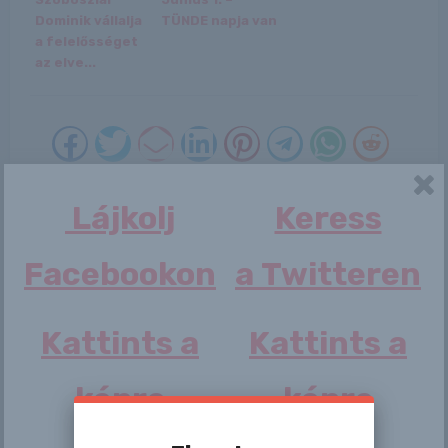
Dominik vállalja
TÜNDE napja van
a felelősséget
az elve...
Lájkolj
Keress
Bejegyzés
navigáció
Facebookon
a Twitteren
Aimi Yoshikawa
Valeria
Kattints a
Kattints a
képre
képre