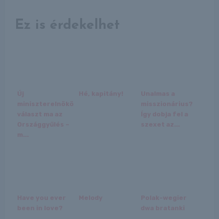
Ez is érdekelhet
Új
Hé, kapitány!
Unalmas a
miniszterelnököt
misszionárius?
választ ma az
Így dobja fel a
Országgyűlés –
szexet az...
m...
Have you ever
Melody
Polak-wegier
been in love?
dwa bratanki