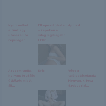
Nyom nélkül
Elképesztő lista
Aporrito
eltűnt egy
– képeken a
utasszállító
világ legdrágább
repülőgép...
LEGO...
Azt sem tudja,
Kris
Vége a
hol van: brutális
találgatásoknak:
ütközés miatt
Megvan, ki lesz
áll...
Szoboszlai...