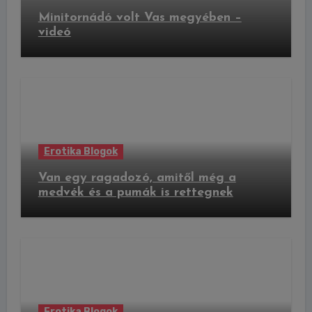
Minitornádó volt Vas megyében –
videó
Erotika Blogok
Van egy ragadozó, amitől még a
medvék és a pumák is rettegnek
Erotika Blogok