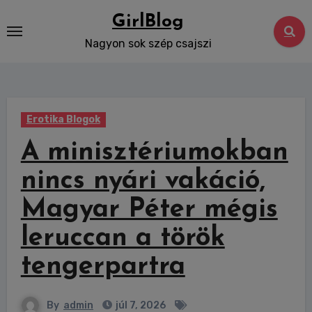
Skip
GirlBlog
to
Nagyon sok szép csajszi
content
Erotika Blogok
A minisztériumokban
nincs nyári vakáció,
Magyar Péter mégis
leruccan a török
tengerpartra
By
admin
júl 7, 2026