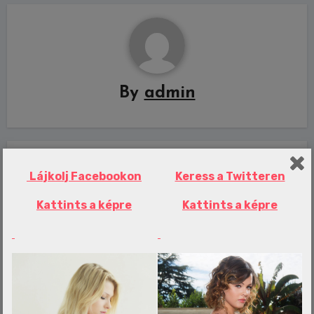
By
admin
Related Post
Lájkolj Facebookon
Keress a Twitteren
Kattints a képre
Kattints a képre
Erotika Blogok
Minitornádó volt Vas megyében – videó
admin
aug 7, 2026