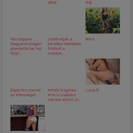
alkal...
légi...
Verstappen
Letilthatják a
Nóra
Magyarországon
kéretlen meztelen
jelentette be, hol
fotókat a
folyt...
mobilok...
Bájos tini szereti
Kettős tragédia
Lucia D
az édességet
érte a családot:
Sándor eltűnt, ot...