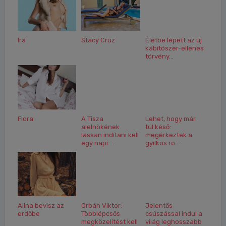
Ira
Stacy Cruz
Életbe lépett az új
kábítószer-ellenes
törvény...
Flora
A Tisza
Lehet, hogy már
alelnökének
túl késő:
lassan indítani kell
megérkeztek a
egy napi ...
gyilkos ro...
Alina bevisz az
Orbán Viktor:
Jelentős
erdőbe
Többlépcsős
csúszással indul a
megközelítést kell
világ leghosszabb