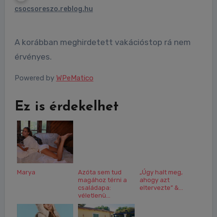
csocsoreszo.reblog.hu
A korábban meghirdetett vakációstop rá nem
érvényes.
Powered by
WPeMatico
Ez is érdekelhet
Marya
Azóta sem tud
„Úgy halt meg,
magához térni a
ahogy azt
családapa:
eltervezte” &...
véletlenü...