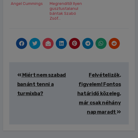
Angel Cummings
Megrendítő! Ilyen
gusztustalanul
bántak Szabó
Zsóf...
Bejegyzés
Miért nem szabad
Felvételizők,
navigáció
banánt tenni a
figyelem! Fontos
turmixba?
határidő közeleg,
már csak néhány
nap maradt