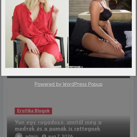
Erotika Blogok
Az otthona előtt lett gyilkosság
áldozata az ismert labdarúgó
admin
aug 7, 2026
Powered by
WordPress Popup
Erotika Blogok
Van egy ragadozó, amitől még a
medvék és a pumák is rettegnek
admin
aug 7, 2026