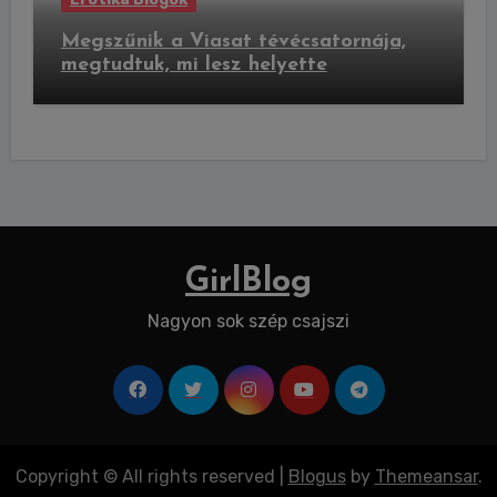
Megszűnik a Viasat tévécsatornája,
megtudtuk, mi lesz helyette
GirlBlog
Nagyon sok szép csajszi
Copyright © All rights reserved
|
Blogus
by
Themeansar
.