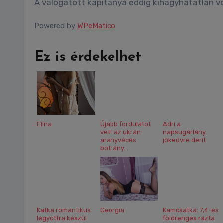
A válogatott kapitánya eddig kihagyhatatlan vo
Powered by
WPeMatico
Ez is érdekelhet
Elina
Újabb fordulatot
Adri a
vett az ukrán
napsugárlány
aranyvécés
jókedvre derít
botrány...
Katka romantikus
Georgia
Kamcsatka: 7,4-es
légyottra készül
földrengés rázta