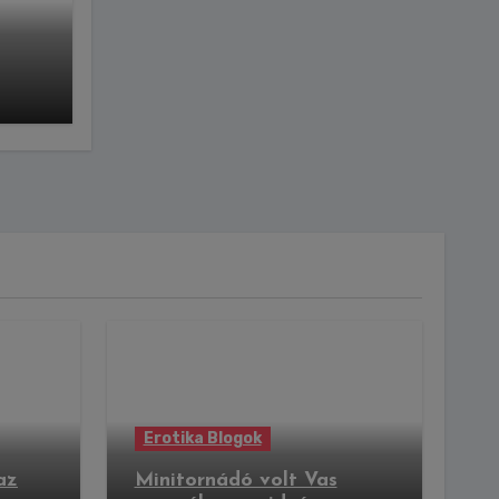
Erotika Blogok
az
Minitornádó volt Vas