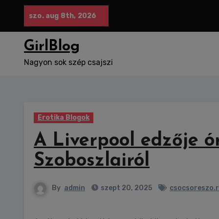
Skip
szo. aug 8th, 2026
to
content
GirlBlog
Nagyon sok szép csajszi
Erotika Blogok
A Liverpool edzője ór
Szoboszlairól
By
admin
szept 20, 2025
csocsoreszo.r