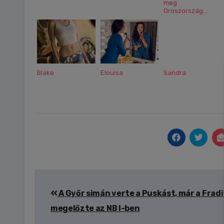
meg
Oroszország...
Blake
Elouisa
Sandra
Bejegyzés
A Győr simán verte a Puskást, már a Fradit
navigáció
megelőzte az NB I-ben