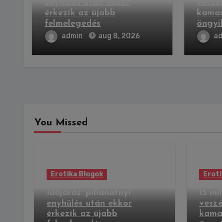
enyhülés után ekkor
veszé
érkezik az újabb
kamas
felmelegedés
öngyi
admin
aug 8, 2026
a
You Missed
Erotika Blogok
Eroti
Időjárás: pillanatnyi
15 mi
enyhülés után ekkor
veszé
érkezik az újabb
kama