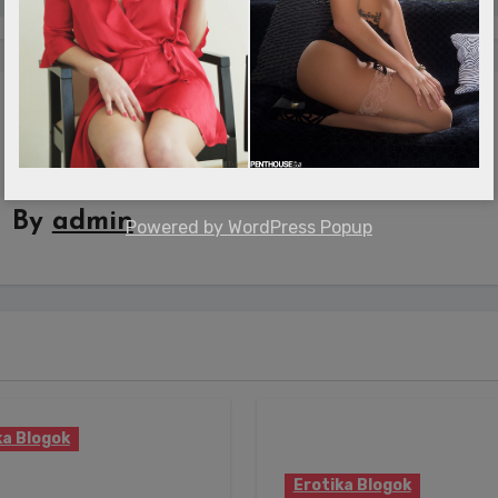
By
admin
Powered by
WordPress Popup
ka Blogok
lió embert sodort
Erotika Blogok