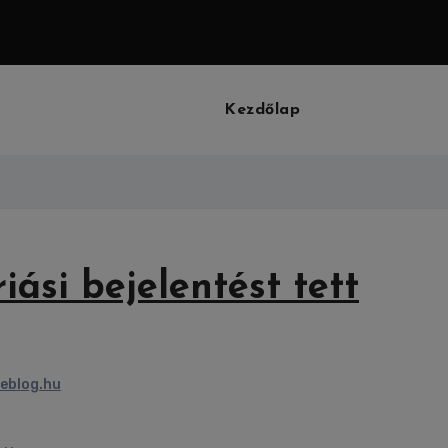
Kezdőlap
iási bejelentést tett
eblog.hu