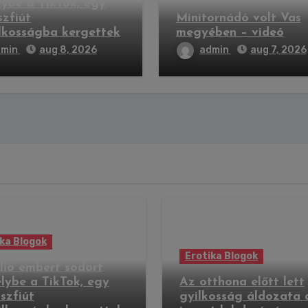
lybe a TikTok, egy
zfiút
Minitornádó volt Vas
lkosságba kergettek
megyében – videó
dmin
aug 8, 2026
admin
aug 7, 2026
ka Blogok
Erotika Blogok
llió embert sodort
lybe a TikTok, egy
Az otthona előtt lett
szfiút
gyilkosság áldozata 