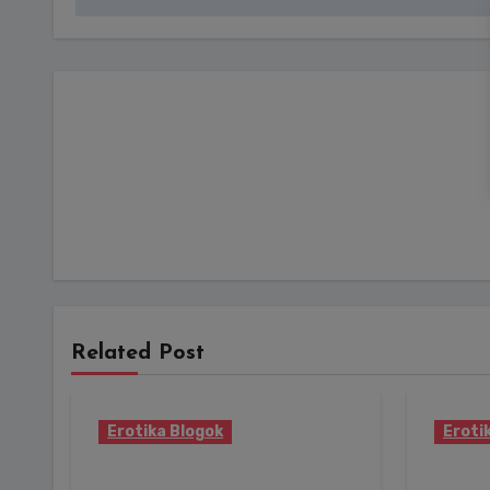
Related Post
Erotika Blogok
Eroti
Időjárás: pillanatnyi
15 mil