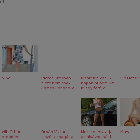
lt.
Nina
Pierce Brosnan
Bizarr kihívás: 5
Rin Hatsu
élete nem csak
napon át nem ült
James Bondból áll
le egy férfi, d...
– ...
Willi Orbán
Orbán Viktor
Melissa folytatja
Maya
parádés
elszólta magát a
az alvázmosást