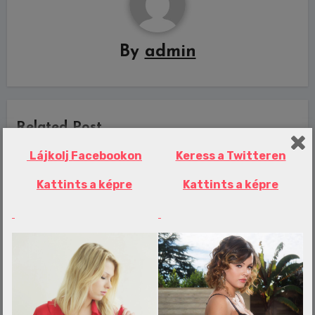
By
admin
Related Post
Lájkolj Facebookon
Keress a Twitteren
Kattints a képre
Kattints a képre
Erotika Blogok
Eddig még soha nem látott anyagot
hozott létre a hirosimai atomtámadás
admin
aug 6, 2026