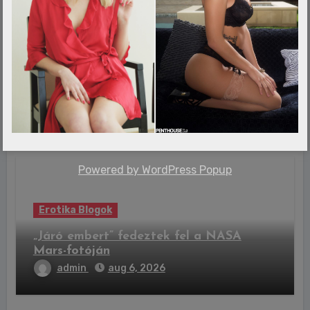
Erotika Blogok
Tovább drágulnak a számítógépek,
újabb PC-alkatrész ára emelkedik
admin
aug 6, 2026
Powered by
WordPress Popup
Erotika Blogok
„Járó embert” fedeztek fel a NASA
Mars-fotóján
admin
aug 6, 2026