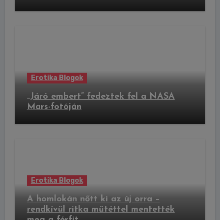
Erotika Blogok
„Járó embert” fedeztek fel a NASA
Mars-fotóján
Erotika Blogok
A homlokán nőtt ki az új orra –
rendkívül ritka műtéttel mentették
meg a férfit