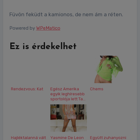
Füvön feküdt a kamionos, de nem ám a réten.
Powered by
WPeMatico
Ez is érdekelhet
Rendezvous: Kat
Egész Amerika
Chems
egyik leghíresebb
sportolója lett Ta...
Hajléktalanná vált
Yasmine De Leon
Együtt zuhanyozni