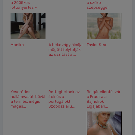
a 2005-ös
a szőke
lottónyertes – ...
szépséggel
Monika
A békevágy álcája
Taylor Star
mögött folytatják
az uszítást a ...
Keserédes
Retteghetnek az
Bolgár ellenfél vár
hullámvasút: bővül
írek és a
a Fradira a
a termés, mégis
portugálok!
Bajnokok
magas...
Szoboszlai ú...
Ligájában...