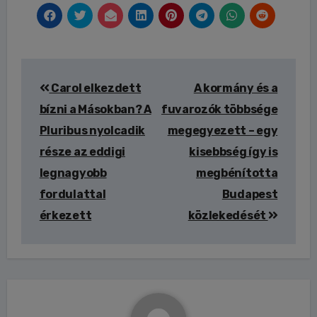
Bejegyzés
Carol elkezdett
A kormány és a
navigáció
bízni a Másokban? A
fuvarozók többsége
Pluribus nyolcadik
megegyezett – egy
része az eddigi
kisebbség így is
legnagyobb
megbénította
fordulattal
Budapest
érkezett
közlekedését