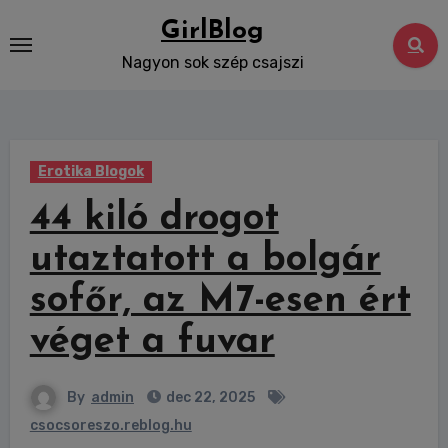
Skip
GirlBlog
to
Nagyon sok szép csajszi
content
Erotika Blogok
44 kiló drogot
utaztatott a bolgár
sofőr, az M7-esen ért
véget a fuvar
By
admin
dec 22, 2025
csocsoreszo.reblog.hu