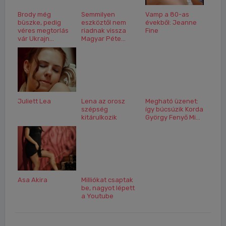
Brody még
Semmilyen
Vamp a 80-as
büszke, pedig
eszköztől nem
évekből: Jeanne
véres megtorlás
riadnak vissza
Fine
vár Ukrajn...
Magyar Péte...
Juliett Lea
Lena az orosz
Megható üzenet:
szépség
így búcsúzik Korda
kitárulkozik
György Fenyő Mi...
Asa Akira
Milliókat csaptak
be, nagyot lépett
a Youtube