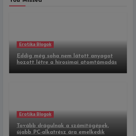
You Missed
Erotika Blogok
Eddig még soha nem látott anyagot
hozott létre a hirosimai atomtámadás
Erotika Blogok
Tovább drágulnak a számítógépek,
újabb PC-alkatrész ára emelkedik