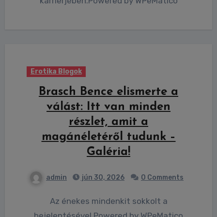
karrierjében.Powered by WPeMatico
Erotika Blogok
Brasch Bence elismerte a
válást: Itt van minden
részlet, amit a
magánéletéről tudunk –
Galéria!
admin
jún 30, 2026
0 Comments
Az énekes mindenkit sokkolt a
bejelentésével.Powered by WPeMatico