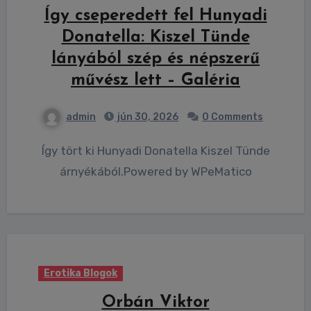
Így cseperedett fel Hunyadi
Donatella: Kiszel Tünde
lányából szép és népszerű
művész lett – Galéria
admin
jún 30, 2026
0 Comments
Így tört ki Hunyadi Donatella Kiszel Tünde
árnyékából.Powered by WPeMatico
Erotika Blogok
Orbán Viktor