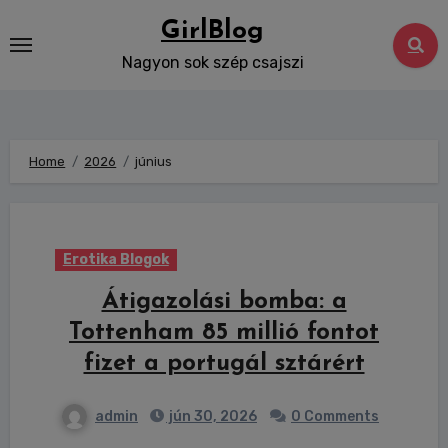
Skip
GirlBlog
to
Nagyon sok szép csajszi
content
Home
2026
június
Erotika Blogok
Átigazolási bomba: a
Tottenham 85 millió fontot
fizet a portugál sztárért
admin
jún 30, 2026
0 Comments