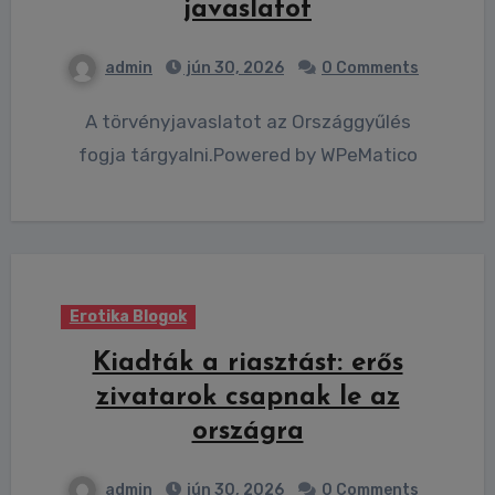
javaslatot
admin
jún 30, 2026
0 Comments
A törvényjavaslatot az Országgyűlés
fogja tárgyalni.Powered by WPeMatico
Erotika Blogok
Kiadták a riasztást: erős
zivatarok csapnak le az
országra
admin
jún 30, 2026
0 Comments