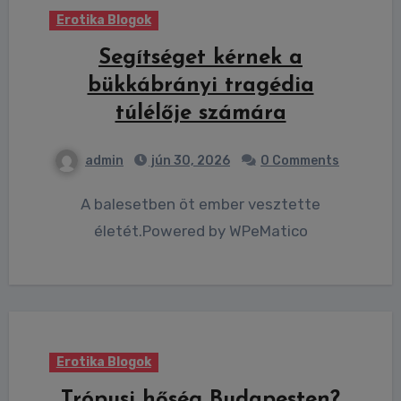
Erotika Blogok
Segítséget kérnek a
bükkábrányi tragédia
túlélője számára
admin
jún 30, 2026
0 Comments
A balesetben öt ember vesztette
életét.Powered by WPeMatico
Erotika Blogok
Trópusi hőség Budapesten?