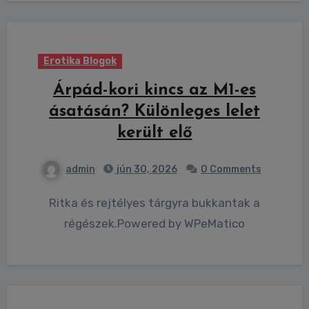
Erotika Blogok
Árpád-kori kincs az M1-es
ásatásán? Különleges lelet
került elő
admin
jún 30, 2026
0 Comments
Ritka és rejtélyes tárgyra bukkantak a
régészek.Powered by WPeMatico