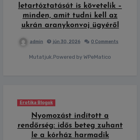
letartóztatását is követelik –
minden, amit tudni kell az
ukrán aranykonvoj ügyéről
admin
jún 30, 2026
0 Comments
Mutatjuk.Powered by WPeMatico
Erotika Blogok
Nyomozást indított a
rendőrség: idős beteg zuhant
le a kórház harmadik