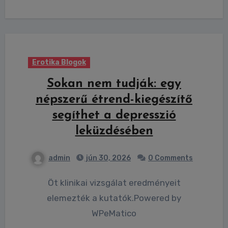
Erotika Blogok
Sokan nem tudják: egy
népszerű étrend-kiegészítő
segíthet a depresszió
leküzdésében
admin
jún 30, 2026
0 Comments
Öt klinikai vizsgálat eredményeit
elemezték a kutatók.Powered by
WPeMatico