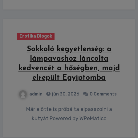
Erotika Blogok
Sokkoló kegyetlenség: a
lámpavashoz láncolta
kedvencét a hőségben, majd
elrepült Egyiptomba
admin
jún 30, 2026
0 Comments
Már előtte is próbálta elpasszolni a
kutyát.Powered by WPeMatico