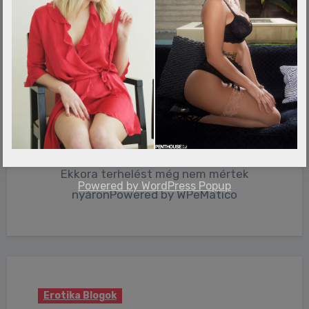
Erotika Blogok
Megdőlt az áramfogyasztási
rekord Magyarországon
admin
jún 30, 2026
0 Comments
Ekkora terhelést még nem mértek
Powered by
WordPress Popup
nyáronPowered by WPeMatico
Erotika Blogok