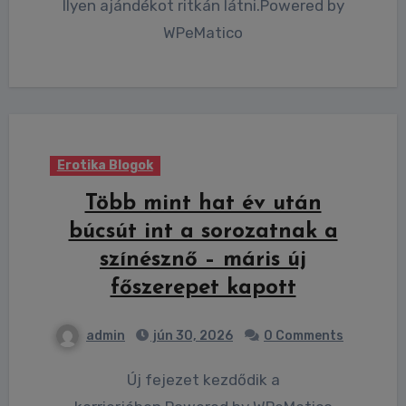
Ilyen ajándékot ritkán látni.Powered by
WPeMatico
Erotika Blogok
Több mint hat év után
búcsút int a sorozatnak a
színésznő – máris új
főszerepet kapott
admin
jún 30, 2026
0 Comments
Új fejezet kezdődik a