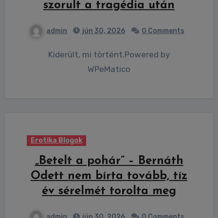
szorult a tragédia után
admin
jún 30, 2026
0 Comments
Kiderült, mi történt.Powered by
WPeMatico
Erotika Blogok
„Betelt a pohár” – Bernáth
Odett nem bírta tovább, tíz
év sérelmét torolta meg
admin
jún 30, 2026
0 Comments