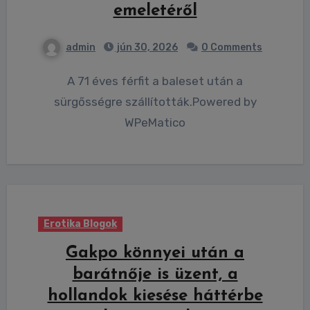
emeletéről
admin
jún 30, 2026
0 Comments
A 71 éves férfit a baleset után a
sürgősségre szállították.Powered by
WPeMatico
Erotika Blogok
Gakpo könnyei után a
barátnője is üzent, a
hollandok kiesése háttérbe