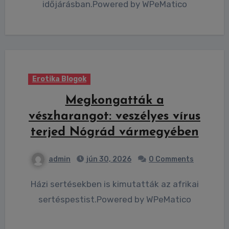
időjárásban.Powered by WPeMatico
Erotika Blogok
Megkongatták a
vészharangot: veszélyes vírus
terjed Nógrád vármegyében
admin
jún 30, 2026
0 Comments
Házi sertésekben is kimutatták az afrikai
sertéspestist.Powered by WPeMatico