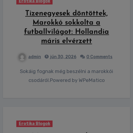
Erotika Blogok
Tizenegyesek döntöttek,
Marokkó sokkolta a
futballvilágot: Hollandia
máris elvérzett
admin
jún 30, 2026
0 Comments
Sokáig fognak még beszélni a marokkói
csodáról.Powered by WPeMatico
Erotika Blogok