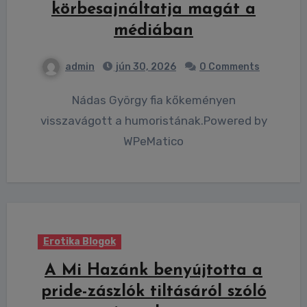
körbesajnáltatja magát a
médiában
admin
jún 30, 2026
0 Comments
Nádas György fia kőkeményen
visszavágott a humoristának.Powered by
WPeMatico
Erotika Blogok
A Mi Hazánk benyújtotta a
pride-zászlók tiltásáról szóló