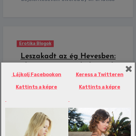
Erotika Blogok
Leszakadt az ég Hevesben:
zuhog az eső, tombol a szél –
videó
Lájkolj Facebookon
Keress a Twitteren
Kattints a képre
Kattints a képre
admin
jún 30, 2026
0 Comments
Megérkezett a már beígért vihar.Powered
by WPeMatico