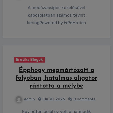
A medúzacsípés kezelésével
kapcsolatban számos tévhit
keringPowered by WPeMatico
Erotika Blogok
Épphogy megmártózott a
folyóban, hatalmas aligátor
rántotta a mélybe
admin
jún 30, 2026
0 Comments
Egy héten belül ez volt a harmadik