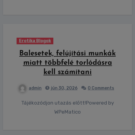
Erotika Blogok
Balesetek, felújítási munkák
miatt többfelé torlódásra
kell számítani
admin
jún 30, 2026
0 Comments
Tájékozódjon utazás előtt!Powered by
WPeMatico