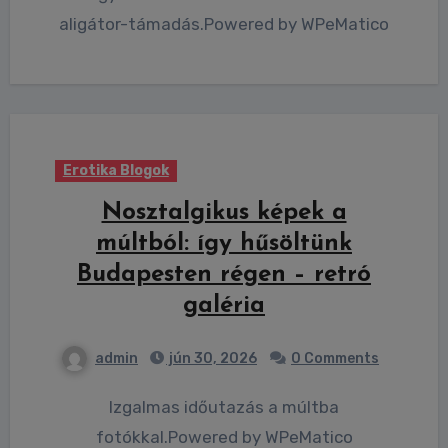
aligátor-támadás.Powered by WPeMatico
Erotika Blogok
Nosztalgikus képek a
múltból: így hűsöltünk
Budapesten régen – retró
galéria
admin
jún 30, 2026
0 Comments
Izgalmas időutazás a múltba
fotókkal.Powered by WPeMatico