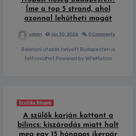
Íme a top 5 strand, ahol
azonnal lehűtheti magát
admin
jún 30, 2026
0 Comments
Balatoni utazás helyett Budapesten is
felfrissülhet.Powered by WPeMatico
Erotika Blogok
A szülők karján kattant a
bilincs: kiszáradás miatt halt
meg egy 15 hónapos ikerpár